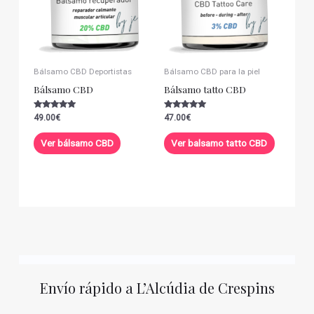
Bálsamo CBD Deportistas
Bálsamo CBD para la piel
Bálsamo CBD
Bálsamo tatto CBD
Valorado con
Valorado con
49.00
€
47.00
€
5.00
5.00
de 5
de 5
Ver bálsamo CBD
Ver balsamo tatto CBD
Envío rápido a L’Alcúdia de Crespins