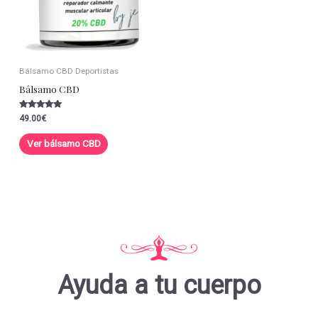
Bálsamo CBD Deportistas
Bálsamo CBD
Valorado con
49.00
€
5.00
de 5
Ver bálsamo CBD
Ayuda a tu cuerpo