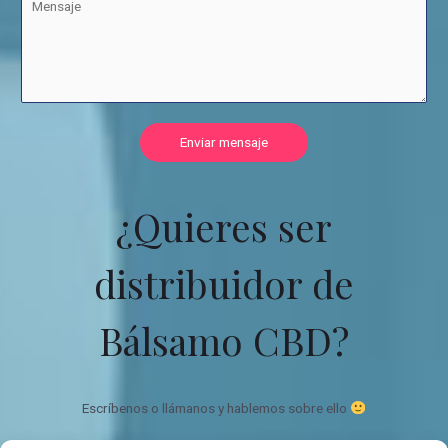
Enviar mensaje
¿Quieres ser
distribuidor de
Bálsamo CBD?
Escríbenos o llámanos y hablemos sobre ello