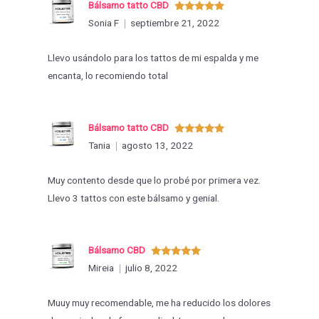
Bálsamo tatto CBD
Valorado
Sonia F
septiembre 21, 2022
con
5
de 5
Llevo usándolo para los tattos de mi espalda y me
encanta, lo recomiendo total
Bálsamo tatto CBD
Valorado
Tania
agosto 13, 2022
con
5
de 5
Muy contento desde que lo probé por primera vez.
Llevo 3 tattos con este bálsamo y genial.
Bálsamo CBD
Valorado
Mireia
julio 8, 2022
con
5
de 5
Muuy muy recomendable, me ha reducido los dolores