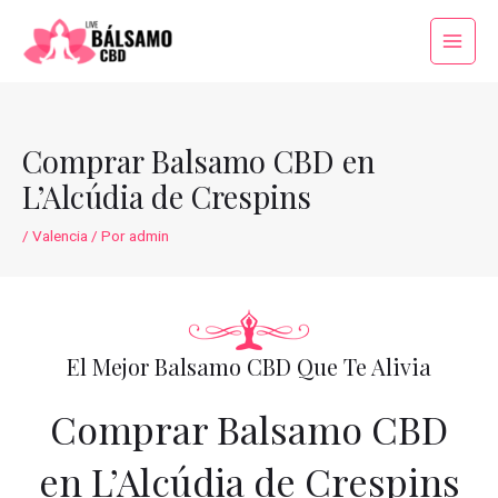
Ir
al
Main
contenido
Menu
Comprar Balsamo CBD en
L’Alcúdia de Crespins
/
Valencia
/ Por
admin
El Mejor Balsamo CBD Que Te Alivia
Comprar Balsamo CBD
en L’Alcúdia de Crespins