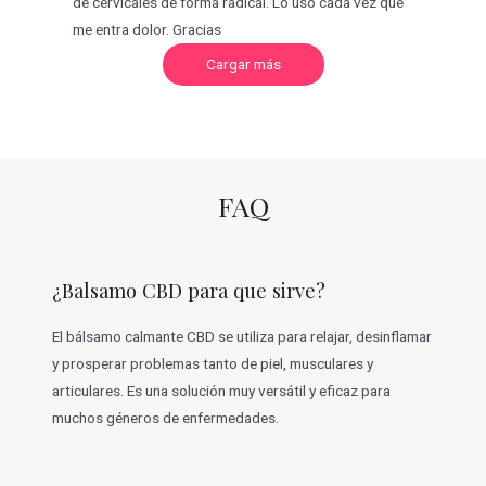
de cervicales de forma radical. Lo uso cada vez que
me entra dolor. Gracias
C
Cargar más
a
r
g
a
r
m
á
s
v
FAQ
a
l
o
r
a
c
¿Balsamo CBD para que sirve?
i
o
n
e
El bálsamo calmante CBD se utiliza para relajar, desinflamar
s
y prosperar problemas tanto de piel, musculares y
articulares. Es una solución muy versátil y eficaz para
muchos géneros de enfermedades.