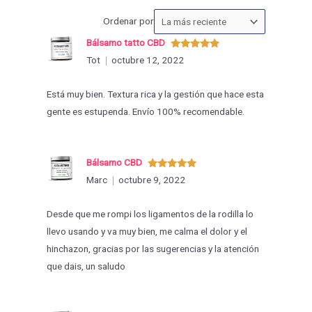
Ordenar
Ordenar por
las
Bálsamo tatto CBD
valoraciones
Valorado
Tot
octubre 12, 2022
con
5
de 5
por
Está muy bien. Textura rica y la gestión que hace esta
gente es estupenda. Envío 100% recomendable.
Bálsamo CBD
Valorado
Marc
octubre 9, 2022
con
5
de 5
Desde que me rompi los ligamentos de la rodilla lo
llevo usando y va muy bien, me calma el dolor y el
hinchazon, gracias por las sugerencias y la atención
que dais, un saludo