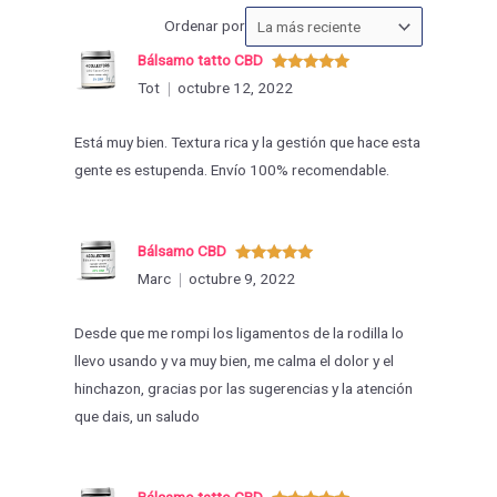
Ordenar
Ordenar por
las
Bálsamo tatto CBD
valoraciones
Valorado
Tot
octubre 12, 2022
con
5
de 5
por
Está muy bien. Textura rica y la gestión que hace esta
gente es estupenda. Envío 100% recomendable.
Bálsamo CBD
Valorado
Marc
octubre 9, 2022
con
5
de 5
Desde que me rompi los ligamentos de la rodilla lo
llevo usando y va muy bien, me calma el dolor y el
hinchazon, gracias por las sugerencias y la atención
que dais, un saludo
Bálsamo tatto CBD