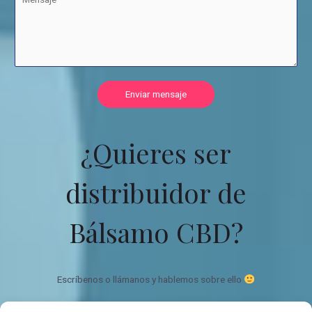
Enviar mensaje
¿Quieres ser
distribuidor de
Bálsamo CBD?
Escríbenos o llámanos y hablemos sobre ello