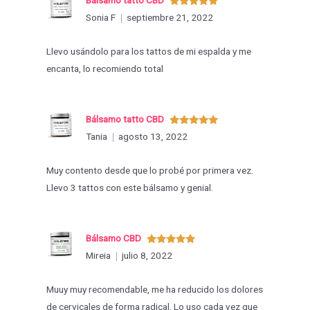
Valorado
Sonia F
septiembre 21, 2022
con
5
de 5
Llevo usándolo para los tattos de mi espalda y me
encanta, lo recomiendo total
Bálsamo tatto CBD
Valorado
Tania
agosto 13, 2022
con
5
de 5
Muy contento desde que lo probé por primera vez.
Llevo 3 tattos con este bálsamo y genial.
Bálsamo CBD
Valorado
Mireia
julio 8, 2022
con
5
de 5
Muuy muy recomendable, me ha reducido los dolores
de cervicales de forma radical. Lo uso cada vez que