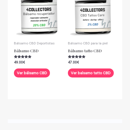
Bálsamo CBD Deportistas
Bálsamo CBD para la piel
Bálsamo CBD
Bálsamo tatto CBD
Valorado con
Valorado con
49.00
€
47.00
€
5.00
5.00
de 5
de 5
Ver bálsamo CBD
Ver balsamo tatto CBD