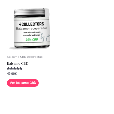
Bálsamo CBD Deportistas
Bálsamo CBD
Valorado con
49.00
€
5.00
de 5
Ver bálsamo CBD