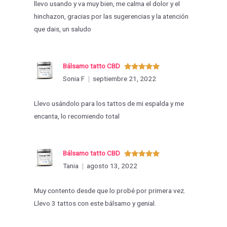
llevo usando y va muy bien, me calma el dolor y el
hinchazon, gracias por las sugerencias y la atención
que dais, un saludo
Bálsamo tatto CBD
Valorado
Sonia F
septiembre 21, 2022
con
5
de 5
Llevo usándolo para los tattos de mi espalda y me
encanta, lo recomiendo total
Bálsamo tatto CBD
Valorado
Tania
agosto 13, 2022
con
5
de 5
Muy contento desde que lo probé por primera vez.
Llevo 3 tattos con este bálsamo y genial.