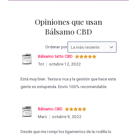
Opiniones que usan
Bálsamo CBD
Ordenar
Ordenar por
las
Bálsamo tatto CBD
valoraciones
Valorado
Tot
octubre 12, 2022
con
5
de 5
por
Está muy bien. Textura rica y la gestión que hace esta
gente es estupenda. Envío 100% recomendable.
Bálsamo CBD
Valorado
Marc
octubre 9, 2022
con
5
de 5
Desde que me rompi los ligamentos de la rodilla lo