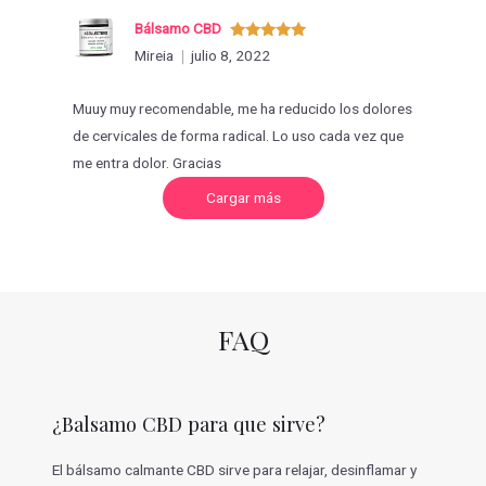
Bálsamo CBD
Valorado
Mireia
julio 8, 2022
con
5
de 5
Muuy muy recomendable, me ha reducido los dolores
de cervicales de forma radical. Lo uso cada vez que
me entra dolor. Gracias
C
Cargar más
a
r
g
a
r
m
á
s
v
FAQ
a
l
o
r
a
c
¿Balsamo CBD para que sirve?
i
o
n
e
El bálsamo calmante CBD sirve para relajar, desinflamar y
s