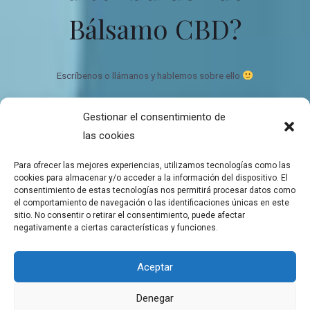
Bálsamo CBD?
Escríbenos o llámanos y hablemos sobre ello
Gestionar el consentimiento de
Bálsamo de CBD Ecológico y orgánico
las cookies
Quien somos
Contacto
Para ofrecer las mejores experiencias, utilizamos tecnologías como las
Mapa del sitio
cookies para almacenar y/o acceder a la información del dispositivo. El
consentimiento de estas tecnologías nos permitirá procesar datos como
el comportamiento de navegación o las identificaciones únicas en este
sitio. No consentir o retirar el consentimiento, puede afectar
negativamente a ciertas características y funciones.
Copyright © 2026 Tienda de Balsamos CBD para el bienestar
Aceptar
Balsamos de CBD a domicilio
Denegar
Aviso Legal