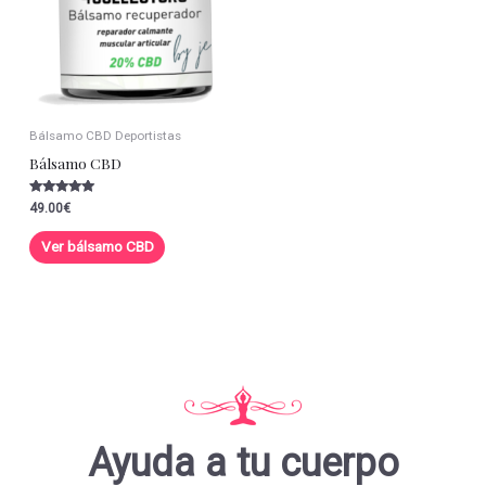
Bálsamo CBD Deportistas
Bálsamo CBD
Valorado con
49.00
€
5.00
de 5
Ver bálsamo CBD
Ayuda a tu cuerpo