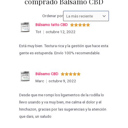
comprado Bálsamo CBD
Ordenar
Ordenar por
las
Bálsamo tatto CBD
valoraciones
Valorado
Tot
octubre 12, 2022
con
5
de 5
por
Está muy bien. Textura rica y la gestión que hace esta
gente es estupenda. Envío 100% recomendable.
Bálsamo CBD
Valorado
Marc
octubre 9, 2022
con
5
de 5
Desde que me rompi los ligamentos de la rodilla lo
llevo usando y va muy bien, me calma el dolor y el
hinchazon, gracias por las sugerencias y la atención
que dais, un saludo