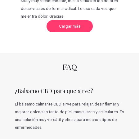
Muuy muy recomendable, me ha reducido los dolores
de cervicales de forma radical. Lo uso cada vez que
me entra dolor. Gracias
C
Cargar más
a
r
g
a
r
m
á
s
v
FAQ
a
l
o
r
a
c
¿Balsamo CBD para que sirve?
i
o
n
e
El bálsamo calmante CBD sirve para relajar, desinflamar y
s
mejorar dolencias tanto de piel, musculares y articulares. Es
una solución muy versátil y eficaz para muchos tipos de
enfermedades.