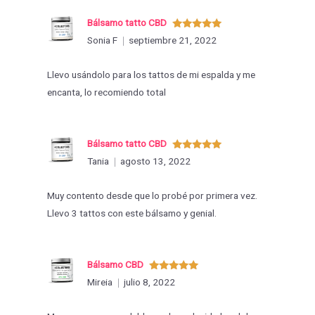
Bálsamo tatto CBD
Valorado
Sonia F
septiembre 21, 2022
con
5
de 5
Llevo usándolo para los tattos de mi espalda y me
encanta, lo recomiendo total
Bálsamo tatto CBD
Valorado
Tania
agosto 13, 2022
con
5
de 5
Muy contento desde que lo probé por primera vez.
Llevo 3 tattos con este bálsamo y genial.
Bálsamo CBD
Valorado
Mireia
julio 8, 2022
con
5
de 5