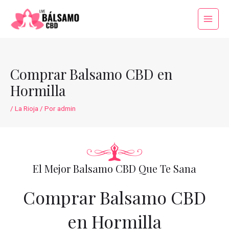
Ir
al
Main
contenido
Menu
Comprar Balsamo CBD en
Hormilla
/
La Rioja
/ Por
admin
El Mejor Balsamo CBD Que Te Sana
Comprar Balsamo CBD
en Hormilla