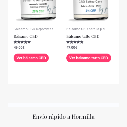
Bálsamo CBD Deportistas
Bálsamo CBD para la piel
Bálsamo CBD
Bálsamo tatto CBD
Valorado con
Valorado con
49.00
€
47.00
€
5.00
5.00
de 5
de 5
Ver bálsamo CBD
Ver balsamo tatto CBD
Envío rápido a Hormilla