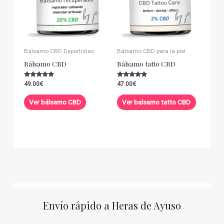
Bálsamo CBD Deportistas
Bálsamo CBD para la piel
Bálsamo CBD
Bálsamo tatto CBD
Valorado con
Valorado con
49.00
€
47.00
€
5.00
5.00
de 5
de 5
Ver bálsamo CBD
Ver balsamo tatto CBD
Envío rápido a Heras de Ayuso