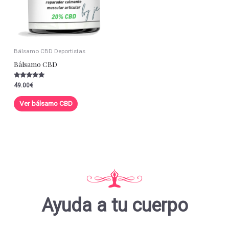
Bálsamo CBD Deportistas
Bálsamo CBD
Valorado con
49.00
€
5.00
de 5
Ver bálsamo CBD
Ayuda a tu cuerpo