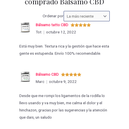
comprado Bálsamo CBD
Ordenar
Ordenar por
las
Bálsamo tatto CBD
valoraciones
Valorado
Tot
octubre 12, 2022
con
5
de 5
por
Está muy bien. Textura rica y la gestión que hace esta
gente es estupenda. Envío 100% recomendable.
Bálsamo CBD
Valorado
Marc
octubre 9, 2022
con
5
de 5
Desde que me rompi los ligamentos de la rodilla lo
llevo usando y va muy bien, me calma el dolor y el
hinchazon, gracias por las sugerencias y la atención
que dais, un saludo