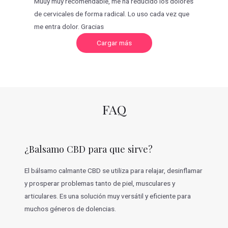
Muuy muy recomendable, me ha reducido los dolores
de cervicales de forma radical. Lo uso cada vez que
me entra dolor. Gracias
C
Cargar más
a
r
g
a
r
m
á
s
v
FAQ
a
l
o
r
a
c
¿Balsamo CBD para que sirve?
i
o
n
e
El bálsamo calmante CBD se utiliza para relajar, desinflamar
s
y prosperar problemas tanto de piel, musculares y
articulares. Es una solución muy versátil y eficiente para
muchos géneros de dolencias.