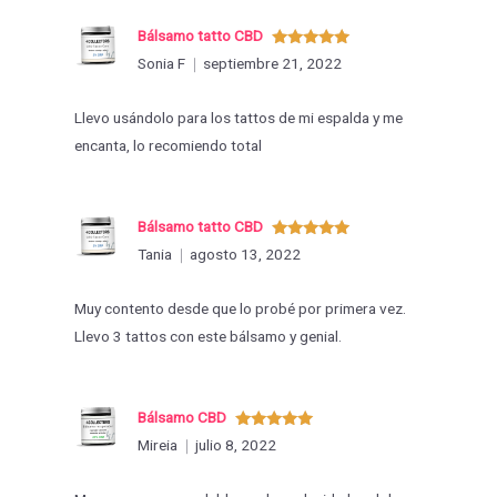
Bálsamo tatto CBD
Valorado
Sonia F
septiembre 21, 2022
con
5
de 5
Llevo usándolo para los tattos de mi espalda y me
encanta, lo recomiendo total
Bálsamo tatto CBD
Valorado
Tania
agosto 13, 2022
con
5
de 5
Muy contento desde que lo probé por primera vez.
Llevo 3 tattos con este bálsamo y genial.
Bálsamo CBD
Valorado
Mireia
julio 8, 2022
con
5
de 5