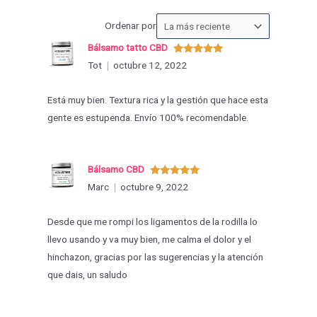
Ordenar
Ordenar por
las
Bálsamo tatto CBD
valoraciones
Valorado
Tot
octubre 12, 2022
con
5
de 5
por
Está muy bien. Textura rica y la gestión que hace esta
gente es estupenda. Envío 100% recomendable.
Bálsamo CBD
Valorado
Marc
octubre 9, 2022
con
5
de 5
Desde que me rompi los ligamentos de la rodilla lo
llevo usando y va muy bien, me calma el dolor y el
hinchazon, gracias por las sugerencias y la atención
que dais, un saludo