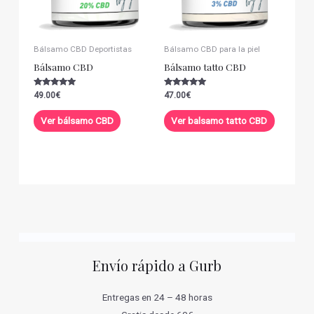
Bálsamo CBD Deportistas
Bálsamo CBD para la piel
Bálsamo CBD
Bálsamo tatto CBD
Valorado con
Valorado con
49.00
€
47.00
€
5.00
5.00
de 5
de 5
Ver bálsamo CBD
Ver balsamo tatto CBD
Envío rápido a Gurb
Entregas en 24 – 48 horas