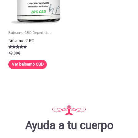
Bálsamo CBD Deportistas
Bálsamo CBD
Valorado con
49.00
€
5.00
de 5
Ver bálsamo CBD
Ayuda a tu cuerpo