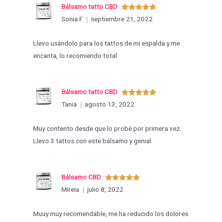
Bálsamo tatto CBD
Valorado
Sonia F
septiembre 21, 2022
con
5
de 5
Llevo usándolo para los tattos de mi espalda y me
encanta, lo recomiendo total
Bálsamo tatto CBD
Valorado
Tania
agosto 13, 2022
con
5
de 5
Muy contento desde que lo probé por primera vez.
Llevo 3 tattos con este bálsamo y genial.
Bálsamo CBD
Valorado
Mireia
julio 8, 2022
con
5
de 5
Muuy muy recomendable, me ha reducido los dolores