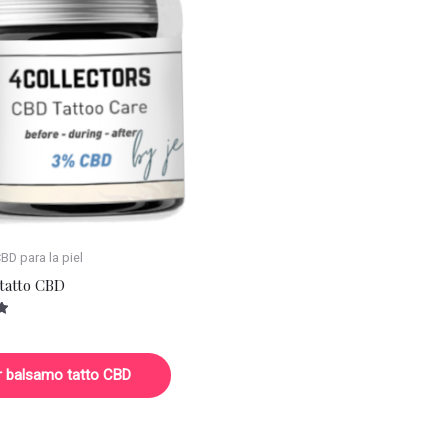
D para la piel
tatto CBD
r balsamo tatto CBD