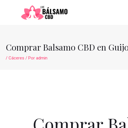
Ir
al
contenido
Comprar Balsamo CBD en Guijo
/
Cáceres
/ Por
admin
Comprar Bal