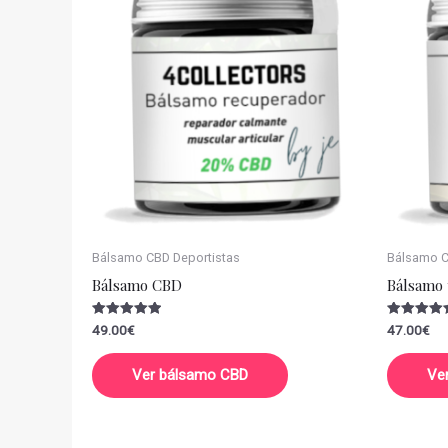
Bálsamo CBD Deportistas
Bálsamo CB
Bálsamo CBD
Bálsamo 
Valorado
Valorado
49.00
€
47.00
€
con
con
5.00
5.00
de 5
de 5
Ver bálsamo CBD
Ve