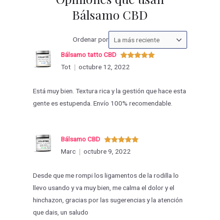
Bálsamo CBD
Ordenar
Ordenar por
las
Bálsamo tatto CBD
valoraciones
Valorado
Tot
octubre 12, 2022
con
5
de 5
por
Está muy bien. Textura rica y la gestión que hace esta
gente es estupenda. Envío 100% recomendable.
Bálsamo CBD
Valorado
Marc
octubre 9, 2022
con
5
de 5
Desde que me rompi los ligamentos de la rodilla lo
llevo usando y va muy bien, me calma el dolor y el
hinchazon, gracias por las sugerencias y la atención
que dais, un saludo