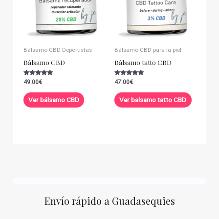
Bálsamo CBD Deportistas
Bálsamo CBD para la piel
Bálsamo CBD
Bálsamo tatto CBD
Valorado con
Valorado con
49.00
€
47.00
€
5.00
5.00
de 5
de 5
Ver bálsamo CBD
Ver balsamo tatto CBD
Envío rápido a Guadasequies