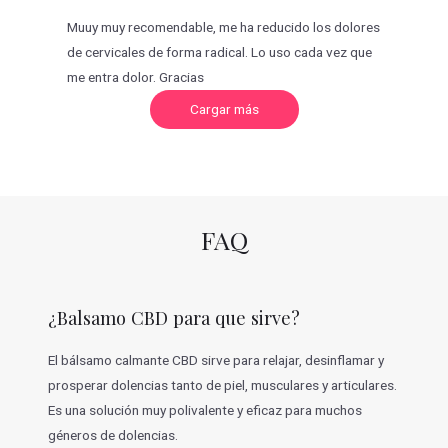
Muuy muy recomendable, me ha reducido los dolores
de cervicales de forma radical. Lo uso cada vez que
me entra dolor. Gracias
C
Cargar más
a
r
g
a
r
m
á
s
v
FAQ
a
l
o
r
a
c
¿Balsamo CBD para que sirve?
i
o
n
e
El bálsamo calmante CBD sirve para relajar, desinflamar y
s
prosperar dolencias tanto de piel, musculares y articulares.
Es una solución muy polivalente y eficaz para muchos
géneros de dolencias.