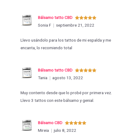
Bálsamo tatto CBD
Valorado
Sonia F
septiembre 21, 2022
con
5
de 5
Llevo usándolo para los tattos de mi espalda y me
encanta, lo recomiendo total
Bálsamo tatto CBD
Valorado
Tania
agosto 13, 2022
con
5
de 5
Muy contento desde que lo probé por primera vez.
Llevo 3 tattos con este bálsamo y genial.
Bálsamo CBD
Valorado
Mireia
julio 8, 2022
con
5
de 5