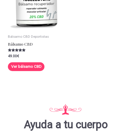
Bálsamo CBD Deportistas
Bálsamo CBD
Valorado con
49.00
€
5.00
de 5
Ver bálsamo CBD
Ayuda a tu cuerpo