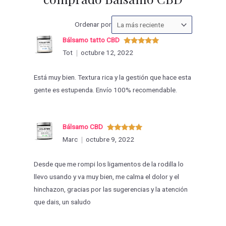
Ordenar
Ordenar por
las
Bálsamo tatto CBD
valoraciones
Valorado
Tot
octubre 12, 2022
con
5
de 5
por
Está muy bien. Textura rica y la gestión que hace esta
gente es estupenda. Envío 100% recomendable.
Bálsamo CBD
Valorado
Marc
octubre 9, 2022
con
5
de 5
Desde que me rompi los ligamentos de la rodilla lo
llevo usando y va muy bien, me calma el dolor y el
hinchazon, gracias por las sugerencias y la atención
que dais, un saludo