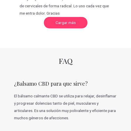
de cervicales de forma radical. Lo uso cada vez que
me entra dolor. Gracias
C
Cargar más
a
r
g
a
r
m
á
s
v
FAQ
a
l
o
r
a
c
¿Balsamo CBD para que sirve?
i
o
n
e
El bálsamo calmante CBD se utiliza para relajar, desinflamar
s
y progresar dolencias tanto de piel, musculares y
articulares. Es una solución muy polivalente y eficiente para
muchos géneros de afecciones.