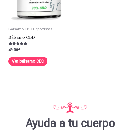
Bálsamo CBD Deportistas
Bálsamo CBD
Valorado con
49.00
€
5.00
de 5
Ver bálsamo CBD
Ayuda a tu cuerpo