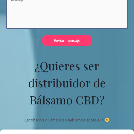
Enviar mensaje
¿Quieres ser
distribuidor de
Bálsamo CBD?
Escríbenos o llámanos y hablemos sobre ello