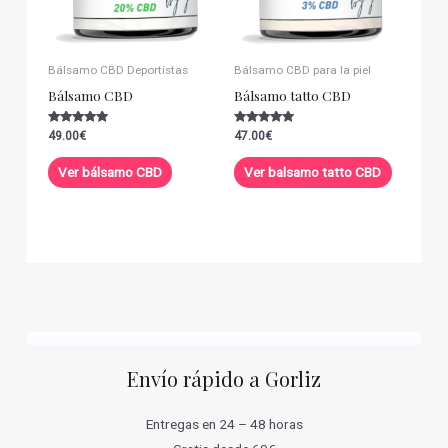
Bálsamo CBD Deportistas
Bálsamo CBD para la piel
Bálsamo CBD
Bálsamo tatto CBD
Valorado con
Valorado con
49.00
€
47.00
€
5.00
5.00
de 5
de 5
Ver bálsamo CBD
Ver balsamo tatto CBD
Envío rápido a Gorliz
Entregas en 24 – 48 horas