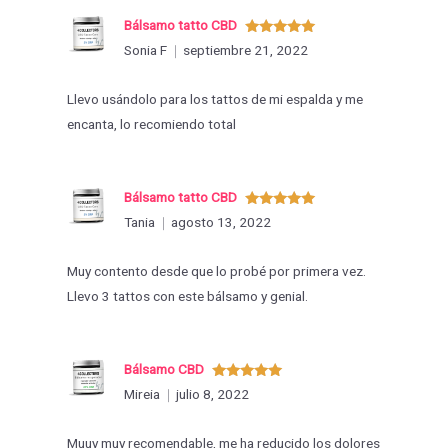
Bálsamo tatto CBD
Valorado
Sonia F
septiembre 21, 2022
con
5
de 5
Llevo usándolo para los tattos de mi espalda y me
encanta, lo recomiendo total
Bálsamo tatto CBD
Valorado
Tania
agosto 13, 2022
con
5
de 5
Muy contento desde que lo probé por primera vez.
Llevo 3 tattos con este bálsamo y genial.
Bálsamo CBD
Valorado
Mireia
julio 8, 2022
con
5
de 5
Muuy muy recomendable, me ha reducido los dolores