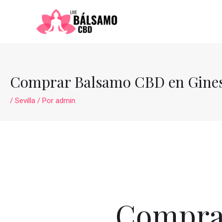
Ir
al
contenido
Comprar Balsamo CBD en Gine
/
Sevilla
/ Por
admin
Compra