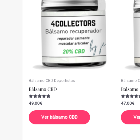
Bálsamo CBD Deportistas
Bálsamo CB
Bálsamo CBD
Bálsamo 
Valorado
Valorado
49.00
€
47.00
€
con
con
5.00
5.00
de 5
de 5
Ver bálsamo CBD
Ve