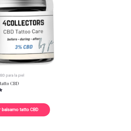
D para la piel
tatto CBD
r balsamo tatto CBD