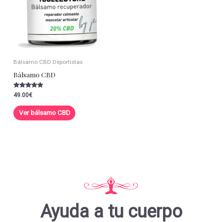
Bálsamo CBD Deportistas
Bálsamo CBD
Valorado con
49.00
€
5.00
de 5
Ver bálsamo CBD
Ayuda a tu cuerpo