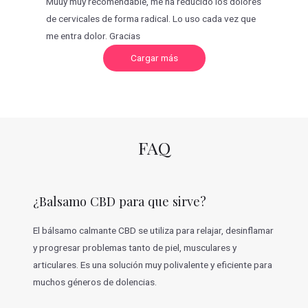
Muuy muy recomendable, me ha reducido los dolores
de cervicales de forma radical. Lo uso cada vez que
me entra dolor. Gracias
C
Cargar más
a
r
g
a
r
m
á
s
v
FAQ
a
l
o
r
a
c
¿Balsamo CBD para que sirve?
i
o
n
e
El bálsamo calmante CBD se utiliza para relajar, desinflamar
s
y progresar problemas tanto de piel, musculares y
articulares. Es una solución muy polivalente y eficiente para
muchos géneros de dolencias.