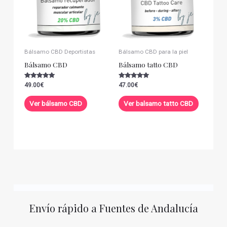
Bálsamo CBD Deportistas
Bálsamo CBD para la piel
Bálsamo CBD
Bálsamo tatto CBD
Valorado con
Valorado con
49.00
€
47.00
€
5.00
5.00
de 5
de 5
Ver bálsamo CBD
Ver balsamo tatto CBD
Envío rápido a Fuentes de Andalucía