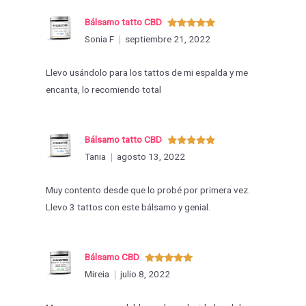
Bálsamo tatto CBD
Valorado
Sonia F
septiembre 21, 2022
con
5
de 5
Llevo usándolo para los tattos de mi espalda y me
encanta, lo recomiendo total
Bálsamo tatto CBD
Valorado
Tania
agosto 13, 2022
con
5
de 5
Muy contento desde que lo probé por primera vez.
Llevo 3 tattos con este bálsamo y genial.
Bálsamo CBD
Valorado
Mireia
julio 8, 2022
con
5
de 5