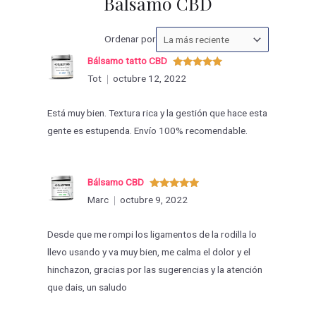
Bálsamo CBD
Ordenar
Ordenar por
las
Bálsamo tatto CBD
valoraciones
Valorado
Tot
octubre 12, 2022
con
5
de 5
por
Está muy bien. Textura rica y la gestión que hace esta
gente es estupenda. Envío 100% recomendable.
Bálsamo CBD
Valorado
Marc
octubre 9, 2022
con
5
de 5
Desde que me rompi los ligamentos de la rodilla lo
llevo usando y va muy bien, me calma el dolor y el
hinchazon, gracias por las sugerencias y la atención
que dais, un saludo