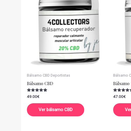
Bálsamo CBD Deportistas
Bálsamo CB
Bálsamo CBD
Bálsamo 
Valorado
Valorado
49.00
€
47.00
€
con
con
5.00
5.00
de 5
de 5
Ver bálsamo CBD
Ve