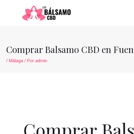
Ir
al
contenido
Comprar Balsamo CBD en Fuent
/
Málaga
/ Por
admin
Comprar Bals