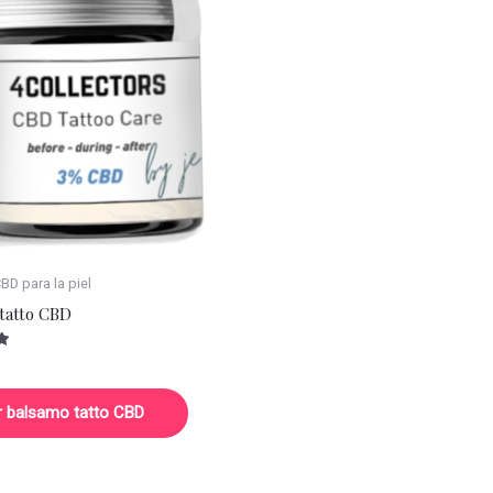
D para la piel
tatto CBD
r balsamo tatto CBD