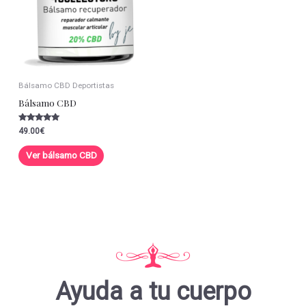
Bálsamo CBD Deportistas
Bálsamo CBD
Valorado con
49.00
€
5.00
de 5
Ver bálsamo CBD
Ayuda a tu cuerpo