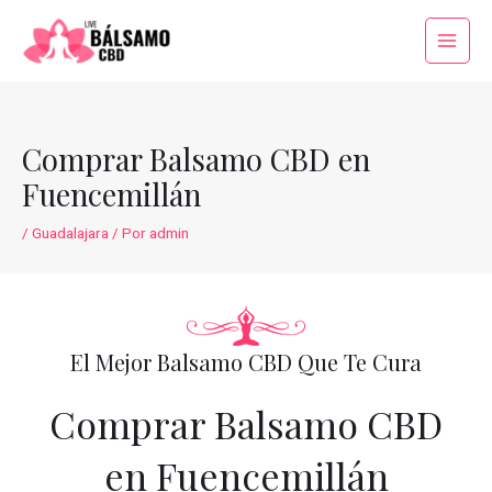
Ir
al
Main
contenido
Menu
Comprar Balsamo CBD en
Fuencemillán
/
Guadalajara
/ Por
admin
El Mejor Balsamo CBD Que Te Cura
Comprar Balsamo CBD
en Fuencemillán