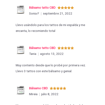
Bálsamo tatto CBD
Valorado
Sonia F
septiembre 21, 2022
con
5
de 5
Llevo usándolo para los tattos de mi espalda y me
encanta, lo recomiendo total
Bálsamo tatto CBD
Valorado
Tania
agosto 13, 2022
con
5
de 5
Muy contento desde que lo probé por primera vez.
Llevo 3 tattos con este bálsamo y genial.
Bálsamo CBD
Valorado
Mireia
julio 8, 2022
con
5
de 5