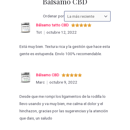
Bálsamo CBD
Ordenar
Ordenar por
las
Bálsamo tatto CBD
valoraciones
Valorado
Tot
octubre 12, 2022
con
5
de 5
por
Está muy bien. Textura rica y la gestión que hace esta
gente es estupenda. Envío 100% recomendable.
Bálsamo CBD
Valorado
Marc
octubre 9, 2022
con
5
de 5
Desde que me rompi los ligamentos de la rodilla lo
llevo usando y va muy bien, me calma el dolor y el
hinchazon, gracias por las sugerencias y la atención
que dais, un saludo