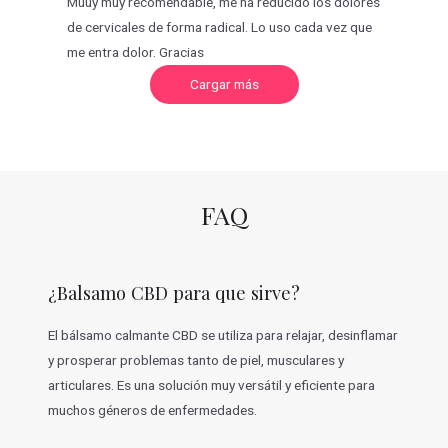
Muuy muy recomendable, me ha reducido los dolores
de cervicales de forma radical. Lo uso cada vez que
me entra dolor. Gracias
C
Cargar más
a
r
g
a
r
m
á
s
v
FAQ
a
l
o
r
a
c
¿Balsamo CBD para que sirve?
i
o
n
e
El bálsamo calmante CBD se utiliza para relajar, desinflamar
s
y prosperar problemas tanto de piel, musculares y
articulares. Es una solución muy versátil y eficiente para
muchos géneros de enfermedades.