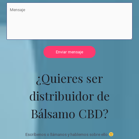
Enviar mensaje
¿Quieres ser
distribuidor de
Bálsamo CBD?
Escríbenos o llámanos y hablemos sobre ello