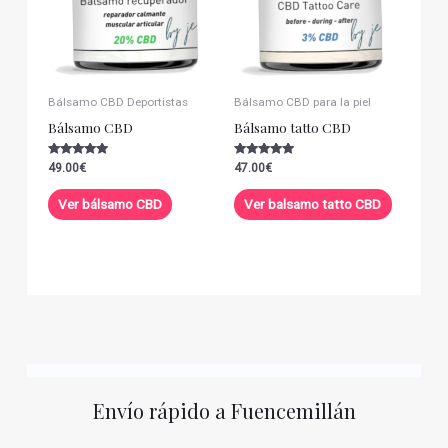
Bálsamo CBD Deportistas
Bálsamo CBD para la piel
Bálsamo CBD
Bálsamo tatto CBD
Valorado con
Valorado con
49.00
€
47.00
€
5.00
5.00
de 5
de 5
Ver bálsamo CBD
Ver balsamo tatto CBD
Envío rápido a Fuencemillán