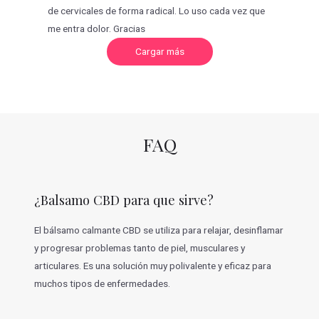
de cervicales de forma radical. Lo uso cada vez que
me entra dolor. Gracias
C
Cargar más
a
r
g
a
r
m
á
s
v
FAQ
a
l
o
r
a
c
¿Balsamo CBD para que sirve?
i
o
n
e
El bálsamo calmante CBD se utiliza para relajar, desinflamar
s
y progresar problemas tanto de piel, musculares y
articulares. Es una solución muy polivalente y eficaz para
muchos tipos de enfermedades.