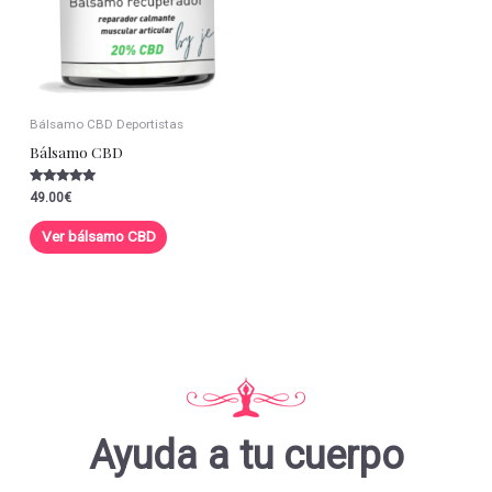
Bálsamo CBD Deportistas
Bálsamo CBD
Valorado con
49.00
€
5.00
de 5
Ver bálsamo CBD
Ayuda a tu cuerpo