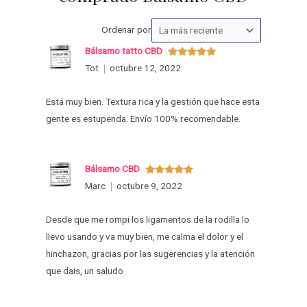
Ordenar
Ordenar por
las
Bálsamo tatto CBD
valoraciones
Valorado
Tot
octubre 12, 2022
con
5
de 5
por
Está muy bien. Textura rica y la gestión que hace esta
gente es estupenda. Envío 100% recomendable.
Bálsamo CBD
Valorado
Marc
octubre 9, 2022
con
5
de 5
Desde que me rompi los ligamentos de la rodilla lo
llevo usando y va muy bien, me calma el dolor y el
hinchazon, gracias por las sugerencias y la atención
que dais, un saludo