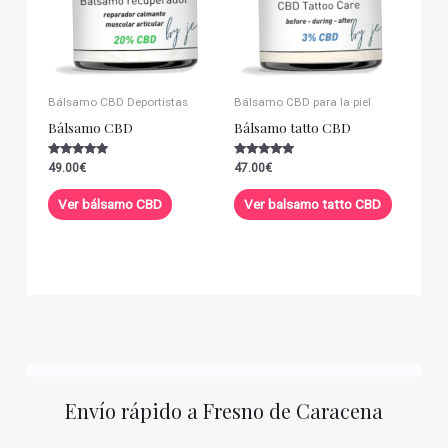
Bálsamo CBD Deportistas
Bálsamo CBD para la piel
Bálsamo CBD
Bálsamo tatto CBD
Valorado con
Valorado con
49.00
€
47.00
€
5.00
5.00
de 5
de 5
Ver bálsamo CBD
Ver balsamo tatto CBD
Envío rápido a Fresno de Caracena