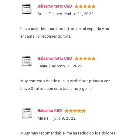
Bálsamo tatto CBD
Valorado
Sonia F
septiembre 21, 2022
con
5
de 5
Llevo usándolo para los tattos de mi espalda y me
encanta, lo recomiendo total
Bálsamo tatto CBD
Valorado
Tania
agosto 13, 2022
con
5
de 5
Muy contento desde que lo probé por primera vez.
Llevo 3 tattos con este bálsamo y genial.
Bálsamo CBD
Valorado
Mireia
julio 8, 2022
con
5
de 5
Muuy muy recomendable, me ha reducido los dolores