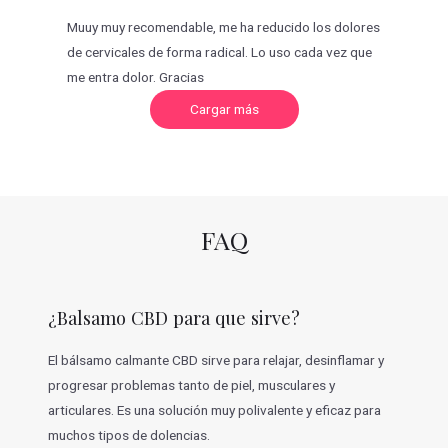
Muuy muy recomendable, me ha reducido los dolores
de cervicales de forma radical. Lo uso cada vez que
me entra dolor. Gracias
C
Cargar más
a
r
g
a
r
m
á
s
v
FAQ
a
l
o
r
a
c
¿Balsamo CBD para que sirve?
i
o
n
e
El bálsamo calmante CBD sirve para relajar, desinflamar y
s
progresar problemas tanto de piel, musculares y
articulares. Es una solución muy polivalente y eficaz para
muchos tipos de dolencias.