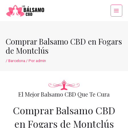
Ir
al
Main
contenido
Menu
Comprar Balsamo CBD en Fogars
de Montclús
/
Barcelona
/ Por
admin
El Mejor Balsamo CBD Que Te Cura
Comprar Balsamo CBD
en Fogars de Montclús