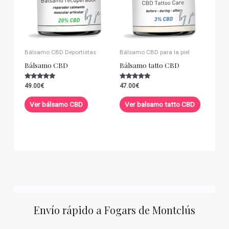
Bálsamo CBD Deportistas
Bálsamo CBD para la piel
Bálsamo CBD
Bálsamo tatto CBD
Valorado con
Valorado con
49.00
€
47.00
€
5.00
5.00
de 5
de 5
Ver bálsamo CBD
Ver balsamo tatto CBD
Envío rápido a Fogars de Montclús