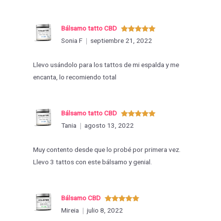
Bálsamo tatto CBD
Valorado
Sonia F
septiembre 21, 2022
con
5
de 5
Llevo usándolo para los tattos de mi espalda y me
encanta, lo recomiendo total
Bálsamo tatto CBD
Valorado
Tania
agosto 13, 2022
con
5
de 5
Muy contento desde que lo probé por primera vez.
Llevo 3 tattos con este bálsamo y genial.
Bálsamo CBD
Valorado
Mireia
julio 8, 2022
con
5
de 5