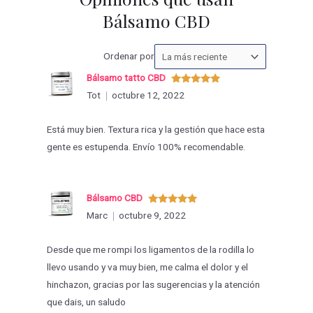
Bálsamo CBD
Ordenar
Ordenar por
las
Bálsamo tatto CBD
valoraciones
Valorado
Tot
octubre 12, 2022
con
5
de 5
por
Está muy bien. Textura rica y la gestión que hace esta
gente es estupenda. Envío 100% recomendable.
Bálsamo CBD
Valorado
Marc
octubre 9, 2022
con
5
de 5
Desde que me rompi los ligamentos de la rodilla lo
llevo usando y va muy bien, me calma el dolor y el
hinchazon, gracias por las sugerencias y la atención
que dais, un saludo