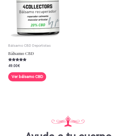
Bálsamo CBD Deportistas
Bálsamo CBD
Valorado con
49.00
€
5.00
de 5
Ver bálsamo CBD