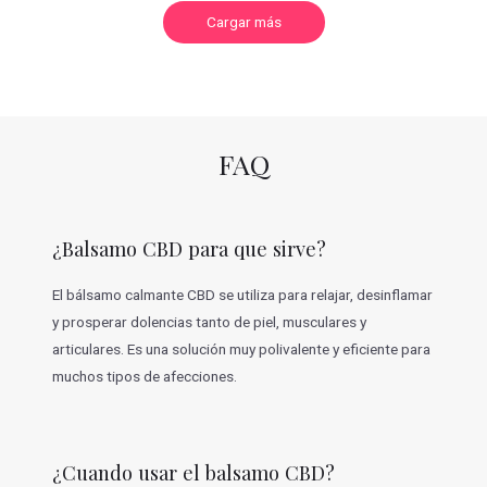
C
Cargar más
a
r
g
a
r
m
á
s
v
FAQ
a
l
o
r
a
c
¿Balsamo CBD para que sirve?
i
o
n
e
El bálsamo calmante CBD se utiliza para relajar, desinflamar
s
y prosperar dolencias tanto de piel, musculares y
articulares. Es una solución muy polivalente y eficiente para
muchos tipos de afecciones.
¿Cuando usar el balsamo CBD?