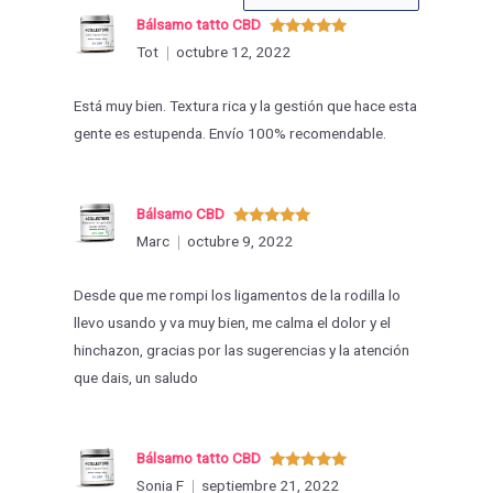
las
Bálsamo tatto CBD
valoraciones
Valorado
Tot
octubre 12, 2022
con
5
de 5
por
Está muy bien. Textura rica y la gestión que hace esta
gente es estupenda. Envío 100% recomendable.
Bálsamo CBD
Valorado
Marc
octubre 9, 2022
con
5
de 5
Desde que me rompi los ligamentos de la rodilla lo
llevo usando y va muy bien, me calma el dolor y el
hinchazon, gracias por las sugerencias y la atención
que dais, un saludo
Bálsamo tatto CBD
Valorado
Sonia F
septiembre 21, 2022