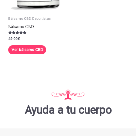
Bálsamo CBD Deportistas
Bálsamo CBD
Valorado con
49.00
€
5.00
de 5
Ver bálsamo CBD
Ayuda a tu cuerpo