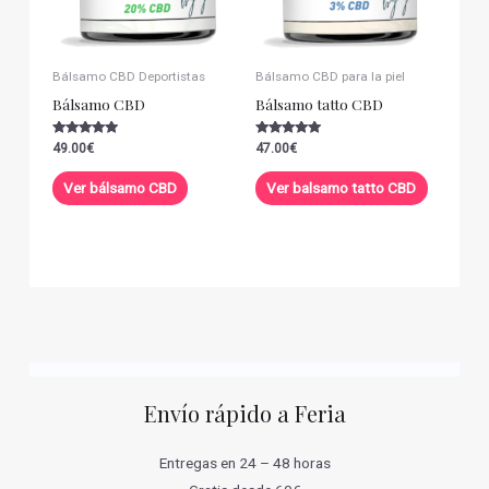
Bálsamo CBD Deportistas
Bálsamo CBD para la piel
Bálsamo CBD
Bálsamo tatto CBD
Valorado con
Valorado con
49.00
€
47.00
€
5.00
5.00
de 5
de 5
Ver bálsamo CBD
Ver balsamo tatto CBD
Envío rápido a Feria
Entregas en 24 – 48 horas