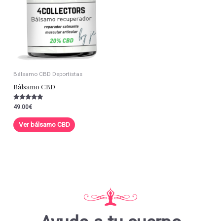
Bálsamo CBD Deportistas
Bálsamo CBD
Valorado con
49.00
€
5.00
de 5
Ver bálsamo CBD