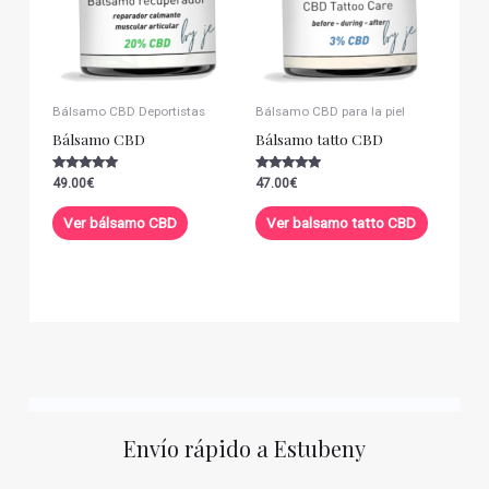
Bálsamo CBD Deportistas
Bálsamo CBD para la piel
Bálsamo CBD
Bálsamo tatto CBD
Valorado con
Valorado con
49.00
€
47.00
€
5.00
5.00
de 5
de 5
Ver bálsamo CBD
Ver balsamo tatto CBD
Envío rápido a Estubeny