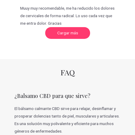
Muuy muy recomendable, me ha reducido los dolores
de cervicales de forma radical. Lo uso cada vez que
me entra dolor. Gracias
C
Cargar más
a
r
g
a
r
m
á
s
v
FAQ
a
l
o
r
a
c
¿Balsamo CBD para que sirve?
i
o
n
e
El bálsamo calmante CBD sirve para relajar, desinflamar y
s
prosperar dolencias tanto de piel, musculares y articulares.
Es una solución muy polivalente y eficiente para muchos
géneros de enfermedades.