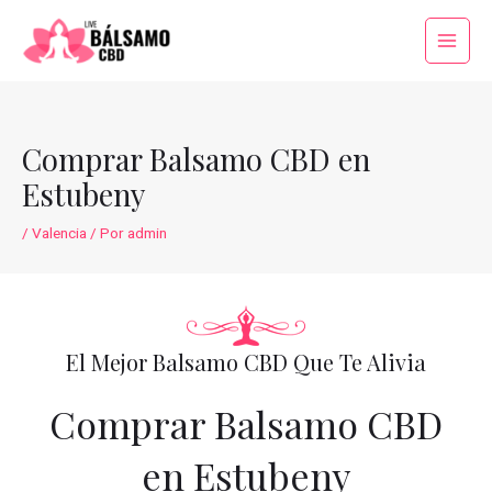
Ir
al
Main
contenido
Menu
Comprar Balsamo CBD en
Estubeny
/
Valencia
/ Por
admin
El Mejor Balsamo CBD Que Te Alivia
Comprar Balsamo CBD
en Estubeny