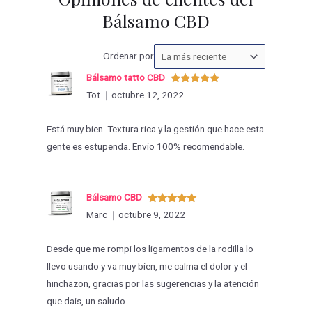
Bálsamo CBD
Ordenar
Ordenar por
las
Bálsamo tatto CBD
valoraciones
Valorado
Tot
octubre 12, 2022
con
5
de 5
por
Está muy bien. Textura rica y la gestión que hace esta
gente es estupenda. Envío 100% recomendable.
Bálsamo CBD
Valorado
Marc
octubre 9, 2022
con
5
de 5
Desde que me rompi los ligamentos de la rodilla lo
llevo usando y va muy bien, me calma el dolor y el
hinchazon, gracias por las sugerencias y la atención
que dais, un saludo