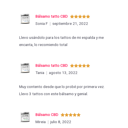
Bálsamo tatto CBD
Valorado
Sonia F
septiembre 21, 2022
con
5
de 5
Llevo usándolo para los tattos de mi espalda y me
encanta, lo recomiendo total
Bálsamo tatto CBD
Valorado
Tania
agosto 13, 2022
con
5
de 5
Muy contento desde que lo probé por primera vez.
Llevo 3 tattos con este bálsamo y genial.
Bálsamo CBD
Valorado
Mireia
julio 8, 2022
con
5
de 5