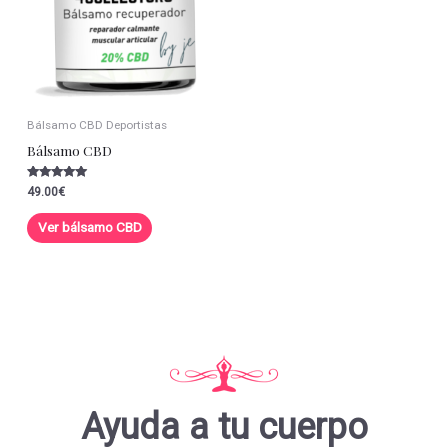
Bálsamo CBD Deportistas
Bálsamo CBD
Valorado con
49.00
€
5.00
de 5
Ver bálsamo CBD
Ayuda a tu cuerpo