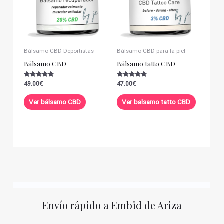
Bálsamo CBD Deportistas
Bálsamo CBD para la piel
Bálsamo CBD
Bálsamo tatto CBD
Valorado con
Valorado con
49.00
€
47.00
€
5.00
5.00
de 5
de 5
Ver bálsamo CBD
Ver balsamo tatto CBD
Envío rápido a Embid de Ariza