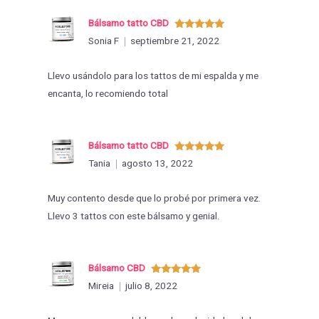
Bálsamo tatto CBD
Valorado
Sonia F
septiembre 21, 2022
con
5
de 5
Llevo usándolo para los tattos de mi espalda y me
encanta, lo recomiendo total
Bálsamo tatto CBD
Valorado
Tania
agosto 13, 2022
con
5
de 5
Muy contento desde que lo probé por primera vez.
Llevo 3 tattos con este bálsamo y genial.
Bálsamo CBD
Valorado
Mireia
julio 8, 2022
con
5
de 5