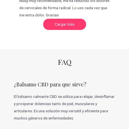
Muuy muy recomendable, me ha reducido los dolores
de cervicales de forma radical. Lo uso cada vez que
me entra dolor. Gracias
C
Cargar más
a
r
g
a
r
m
á
s
v
FAQ
a
l
o
r
a
c
¿Balsamo CBD para que sirve?
i
o
n
e
El bálsamo calmante CBD se utiliza para relajar, desinflamar
s
y prosperar dolencias tanto de piel, musculares y
articulares. Es una solución muy versátil y eficiente para
muchos géneros de enfermedades.