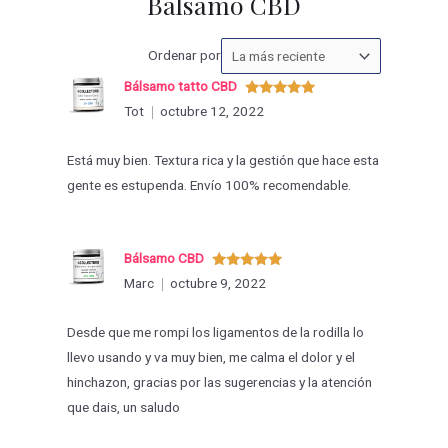
Bálsamo CBD
Ordenar
Ordenar por
las
Bálsamo tatto CBD
valoraciones
Valorado
Tot
octubre 12, 2022
con
5
de 5
por
Está muy bien. Textura rica y la gestión que hace esta
gente es estupenda. Envío 100% recomendable.
Bálsamo CBD
Valorado
Marc
octubre 9, 2022
con
5
de 5
Desde que me rompi los ligamentos de la rodilla lo
llevo usando y va muy bien, me calma el dolor y el
hinchazon, gracias por las sugerencias y la atención
que dais, un saludo