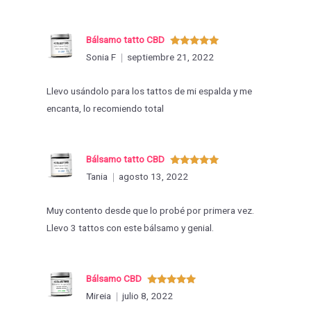
Bálsamo tatto CBD
Valorado
Sonia F
septiembre 21, 2022
con
5
de 5
Llevo usándolo para los tattos de mi espalda y me
encanta, lo recomiendo total
Bálsamo tatto CBD
Valorado
Tania
agosto 13, 2022
con
5
de 5
Muy contento desde que lo probé por primera vez.
Llevo 3 tattos con este bálsamo y genial.
Bálsamo CBD
Valorado
Mireia
julio 8, 2022
con
5
de 5