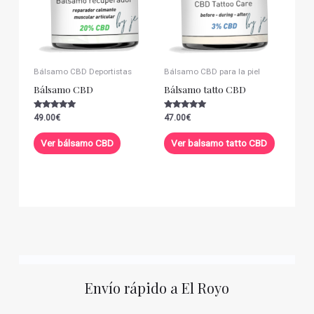
Bálsamo CBD Deportistas
Bálsamo CBD para la piel
Bálsamo CBD
Bálsamo tatto CBD
Valorado con
Valorado con
49.00
€
47.00
€
5.00
5.00
de 5
de 5
Ver bálsamo CBD
Ver balsamo tatto CBD
Envío rápido a El Royo