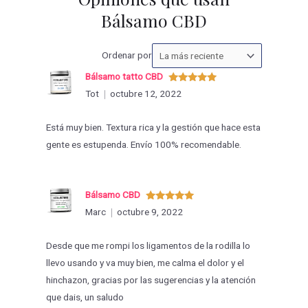
Bálsamo CBD
Ordenar
Ordenar por
las
Bálsamo tatto CBD
valoraciones
Valorado
Tot
octubre 12, 2022
con
5
de 5
por
Está muy bien. Textura rica y la gestión que hace esta
gente es estupenda. Envío 100% recomendable.
Bálsamo CBD
Valorado
Marc
octubre 9, 2022
con
5
de 5
Desde que me rompi los ligamentos de la rodilla lo
llevo usando y va muy bien, me calma el dolor y el
hinchazon, gracias por las sugerencias y la atención
que dais, un saludo