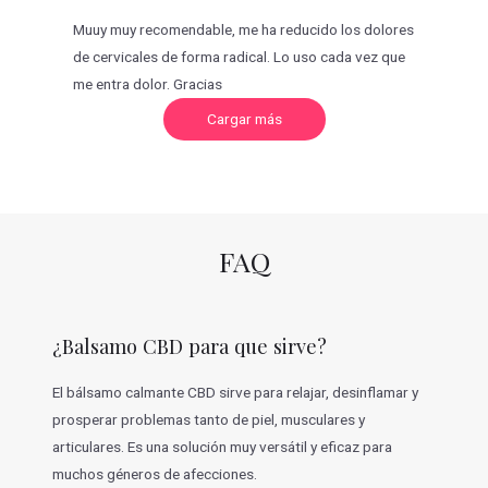
Muuy muy recomendable, me ha reducido los dolores
de cervicales de forma radical. Lo uso cada vez que
me entra dolor. Gracias
C
Cargar más
a
r
g
a
r
m
á
s
v
FAQ
a
l
o
r
a
c
¿Balsamo CBD para que sirve?
i
o
n
e
El bálsamo calmante CBD sirve para relajar, desinflamar y
s
prosperar problemas tanto de piel, musculares y
articulares. Es una solución muy versátil y eficaz para
muchos géneros de afecciones.