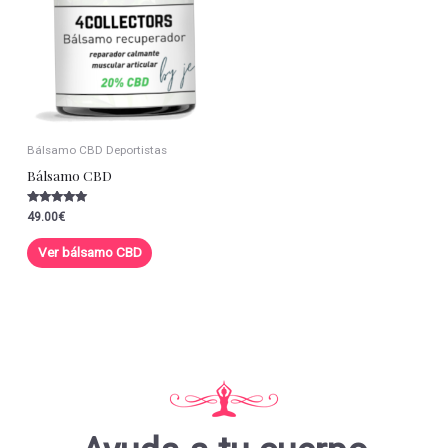
Bálsamo CBD Deportistas
Bálsamo CBD
Valorado con
49.00
€
5.00
de 5
Ver bálsamo CBD