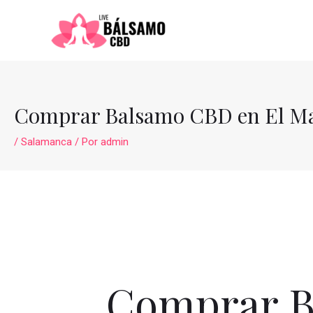
Ir
al
contenido
Comprar Balsamo CBD en El M
/
Salamanca
/ Por
admin
Comprar B