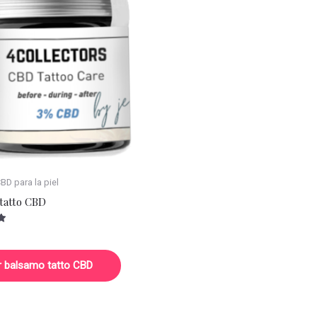
D para la piel
tatto CBD
r balsamo tatto CBD