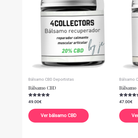
Bálsamo CBD Deportistas
Bálsamo CB
Bálsamo CBD
Bálsamo 
Valorado
Valorado
49.00
€
47.00
€
con
con
5.00
5.00
de 5
de 5
Ver bálsamo CBD
Ve