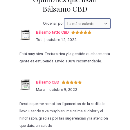
Bálsamo CBD
Ordenar
Ordenar por
las
Bálsamo tatto CBD
valoraciones
Valorado
Tot
octubre 12, 2022
con
5
de 5
por
Está muy bien. Textura rica y la gestión que hace esta
gente es estupenda. Envío 100% recomendable.
Bálsamo CBD
Valorado
Marc
octubre 9, 2022
con
5
de 5
Desde que me rompi los ligamentos de la rodilla lo
llevo usando y va muy bien, me calma el dolor y el
hinchazon, gracias por las sugerencias y la atención
que dais, un saludo