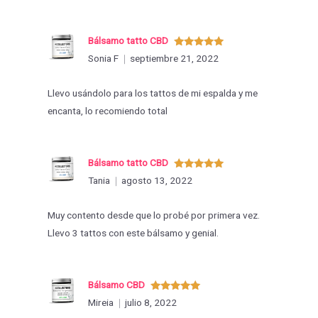
Bálsamo tatto CBD
Valorado
Sonia F
septiembre 21, 2022
con
5
de 5
Llevo usándolo para los tattos de mi espalda y me
encanta, lo recomiendo total
Bálsamo tatto CBD
Valorado
Tania
agosto 13, 2022
con
5
de 5
Muy contento desde que lo probé por primera vez.
Llevo 3 tattos con este bálsamo y genial.
Bálsamo CBD
Valorado
Mireia
julio 8, 2022
con
5
de 5