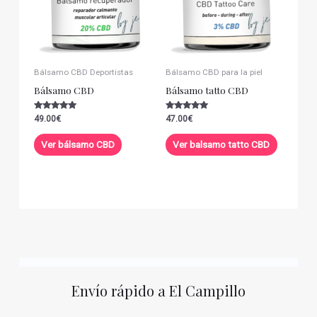
Bálsamo CBD Deportistas
Bálsamo CBD para la piel
Bálsamo CBD
Bálsamo tatto CBD
Valorado con
Valorado con
49.00
€
47.00
€
5.00
5.00
de 5
de 5
Ver bálsamo CBD
Ver balsamo tatto CBD
Envío rápido a El Campillo