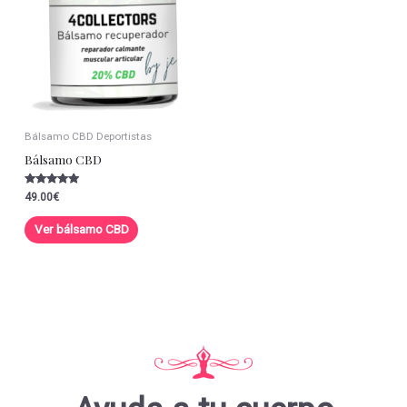
Bálsamo CBD Deportistas
Bálsamo CBD
Valorado con
49.00
€
5.00
de 5
Ver bálsamo CBD