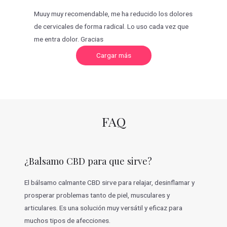
Muuy muy recomendable, me ha reducido los dolores
de cervicales de forma radical. Lo uso cada vez que
me entra dolor. Gracias
C
Cargar más
a
r
g
a
r
m
á
s
v
FAQ
a
l
o
r
a
c
¿Balsamo CBD para que sirve?
i
o
n
e
El bálsamo calmante CBD sirve para relajar, desinflamar y
s
prosperar problemas tanto de piel, musculares y
articulares. Es una solución muy versátil y eficaz para
muchos tipos de afecciones.