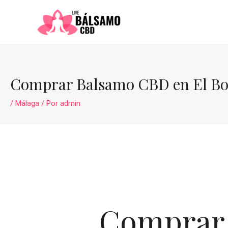
Ir
al
contenido
Comprar Balsamo CBD en El B
/
Málaga
/ Por
admin
Comprar 