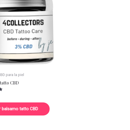
D para la piel
tatto CBD
r balsamo tatto CBD