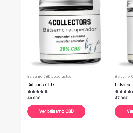
Bálsamo CBD Deportistas
Bálsamo CB
Bálsamo CBD
Bálsamo 
Valorado
Valorado
49.00
€
47.00
€
con
con
5.00
5.00
de 5
de 5
Ver bálsamo CBD
Ve