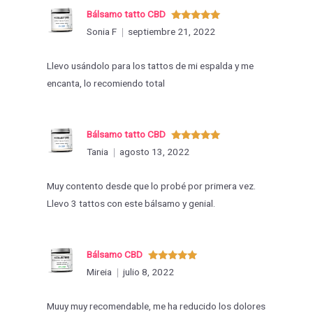
Bálsamo tatto CBD
Valorado
Sonia F
septiembre 21, 2022
con
5
de 5
Llevo usándolo para los tattos de mi espalda y me
encanta, lo recomiendo total
Bálsamo tatto CBD
Valorado
Tania
agosto 13, 2022
con
5
de 5
Muy contento desde que lo probé por primera vez.
Llevo 3 tattos con este bálsamo y genial.
Bálsamo CBD
Valorado
Mireia
julio 8, 2022
con
5
de 5
Muuy muy recomendable, me ha reducido los dolores