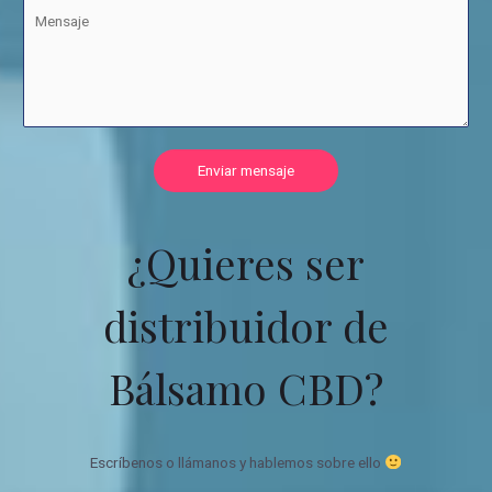
Enviar mensaje
¿Quieres ser
distribuidor de
Bálsamo CBD?
Escríbenos o llámanos y hablemos sobre ello