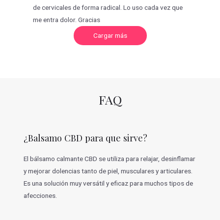
de cervicales de forma radical. Lo uso cada vez que
me entra dolor. Gracias
C
Cargar más
a
r
g
a
r
m
á
s
v
FAQ
a
l
o
r
a
c
¿Balsamo CBD para que sirve?
i
o
n
e
El bálsamo calmante CBD se utiliza para relajar, desinflamar
s
y mejorar dolencias tanto de piel, musculares y articulares.
Es una solución muy versátil y eficaz para muchos tipos de
afecciones.