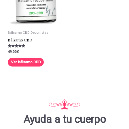
Bálsamo CBD Deportistas
Bálsamo CBD
Valorado con
49.00
€
5.00
de 5
Ver bálsamo CBD
Ayuda a tu cuerpo