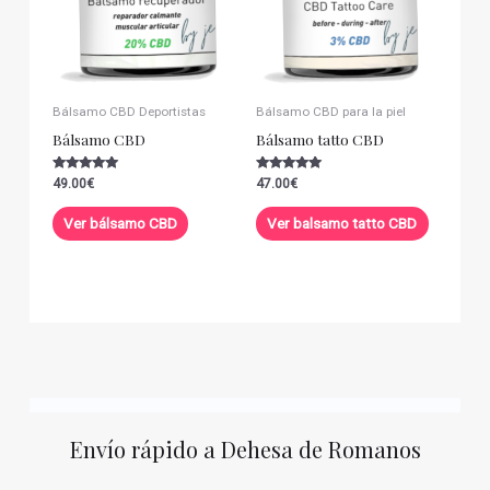
Bálsamo CBD Deportistas
Bálsamo CBD para la piel
Bálsamo CBD
Bálsamo tatto CBD
Valorado con
Valorado con
49.00
€
47.00
€
5.00
5.00
de 5
de 5
Ver bálsamo CBD
Ver balsamo tatto CBD
Envío rápido a Dehesa de Romanos