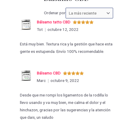
Ordenar
Ordenar por
las
Bálsamo tatto CBD
valoraciones
Valorado
Tot
octubre 12, 2022
con
5
de 5
por
Está muy bien. Textura rica y la gestión que hace esta
gente es estupenda. Envío 100% recomendable.
Bálsamo CBD
Valorado
Marc
octubre 9, 2022
con
5
de 5
Desde que me rompi los ligamentos de la rodilla lo
llevo usando y va muy bien, me calma el dolor y el
hinchazon, gracias por las sugerencias y la atención
que dais, un saludo