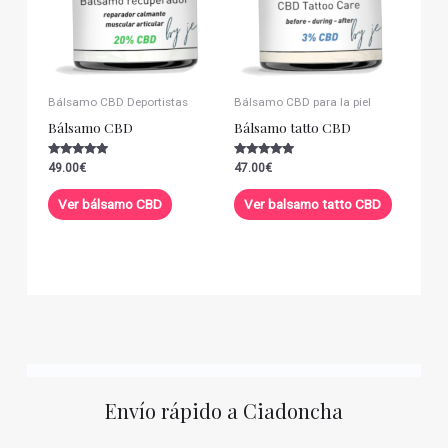
Bálsamo CBD Deportistas
Bálsamo CBD para la piel
Bálsamo CBD
Bálsamo tatto CBD
Valorado con
Valorado con
49.00
€
47.00
€
5.00
5.00
de 5
de 5
Ver bálsamo CBD
Ver balsamo tatto CBD
Envío rápido a Ciadoncha