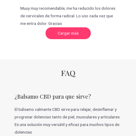
Muuy muy recomendable, me ha reducido los dolores
de cervicales de forma radical. Lo uso cada vez que
me entra dolor. Gracias
C
Cargar más
a
r
g
a
r
m
á
s
v
FAQ
a
l
o
r
a
c
¿Balsamo CBD para que sirve?
i
o
n
e
El bálsamo calmante CBD sirve para relajar, desinflamar y
s
progresar dolencias tanto de piel, musculares y articulares.
Es una solución muy versátil y eficaz para muchos tipos de
dolencias.