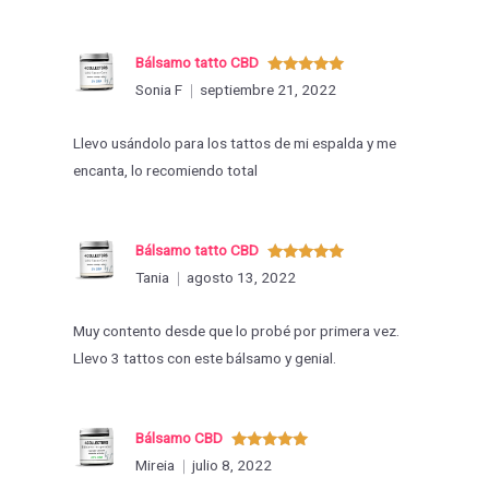
Bálsamo tatto CBD
Valorado
Sonia F
septiembre 21, 2022
con
5
de 5
Llevo usándolo para los tattos de mi espalda y me
encanta, lo recomiendo total
Bálsamo tatto CBD
Valorado
Tania
agosto 13, 2022
con
5
de 5
Muy contento desde que lo probé por primera vez.
Llevo 3 tattos con este bálsamo y genial.
Bálsamo CBD
Valorado
Mireia
julio 8, 2022
con
5
de 5