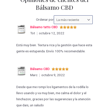
Bálsamo CBD
Ordenar
Ordenar por
las
Bálsamo tatto CBD
valoraciones
Valorado
Tot
octubre 12, 2022
con
5
de 5
por
Está muy bien. Textura rica y la gestión que hace esta
gente es estupenda. Envío 100% recomendable.
Bálsamo CBD
Valorado
Marc
octubre 9, 2022
con
5
de 5
Desde que me rompi los ligamentos de la rodilla lo
llevo usando y va muy bien, me calma el dolor y el
hinchazon, gracias por las sugerencias y la atención
que dais, un saludo