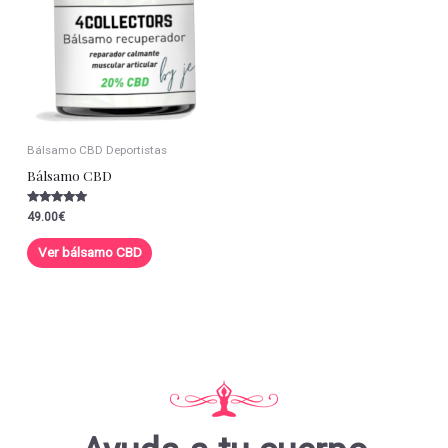
Bálsamo CBD Deportistas
Bálsamo CBD
Valorado con
49.00
€
5.00
de 5
Ver bálsamo CBD