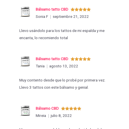
Bálsamo tatto CBD
Valorado
Sonia F
septiembre 21, 2022
con
5
de 5
Llevo usándolo para los tattos de mi espalda y me
encanta, lo recomiendo total
Bálsamo tatto CBD
Valorado
Tania
agosto 13, 2022
con
5
de 5
Muy contento desde que lo probé por primera vez.
Llevo 3 tattos con este bálsamo y genial.
Bálsamo CBD
Valorado
Mireia
julio 8, 2022
con
5
de 5