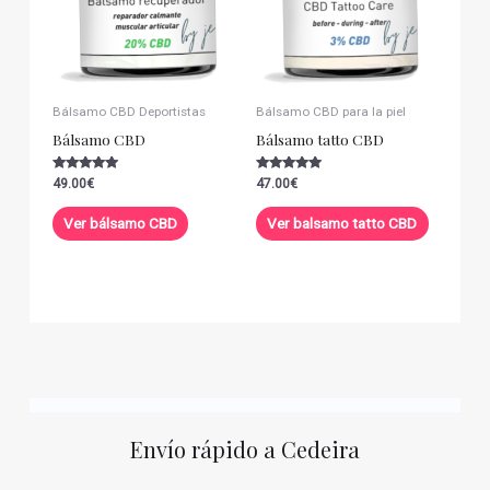
Bálsamo CBD Deportistas
Bálsamo CBD para la piel
Bálsamo CBD
Bálsamo tatto CBD
Valorado con
Valorado con
49.00
€
47.00
€
5.00
5.00
de 5
de 5
Ver bálsamo CBD
Ver balsamo tatto CBD
Envío rápido a Cedeira