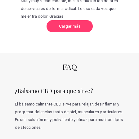
Muuy muy recomendable, me ha reducido los dolores
de cervicales de forma radical. Lo uso cada vez que
me entra dolor. Gracias
C
Cargar más
a
r
g
a
r
m
á
s
v
FAQ
a
l
o
r
a
c
¿Balsamo CBD para que sirve?
i
o
n
e
El bálsamo calmante CBD sirve para relajar, desinflamar y
s
progresar dolencias tanto de piel, musculares y articulares.
Es una solución muy polivalente y eficaz para muchos tipos
de afecciones.