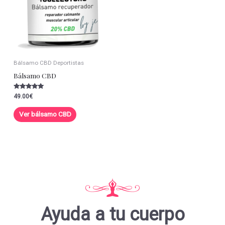
Bálsamo CBD Deportistas
Bálsamo CBD
Valorado con
49.00
€
5.00
de 5
Ver bálsamo CBD
Ayuda a tu cuerpo