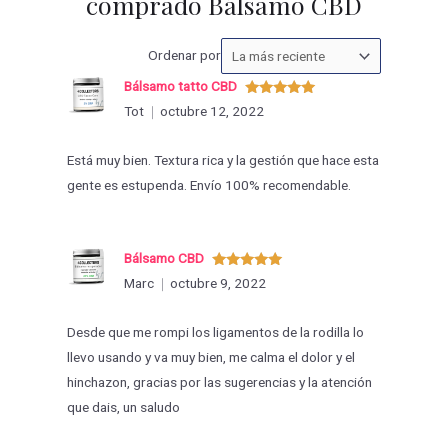
comprado Bálsamo CBD
Ordenar
Ordenar por
las
Bálsamo tatto CBD
valoraciones
Valorado
Tot
octubre 12, 2022
con
5
de 5
por
Está muy bien. Textura rica y la gestión que hace esta
gente es estupenda. Envío 100% recomendable.
Bálsamo CBD
Valorado
Marc
octubre 9, 2022
con
5
de 5
Desde que me rompi los ligamentos de la rodilla lo
llevo usando y va muy bien, me calma el dolor y el
hinchazon, gracias por las sugerencias y la atención
que dais, un saludo