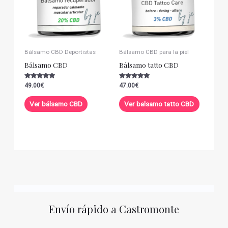
Bálsamo CBD Deportistas
Bálsamo CBD para la piel
Bálsamo CBD
Bálsamo tatto CBD
Valorado con
Valorado con
49.00
€
47.00
€
5.00
5.00
de 5
de 5
Ver bálsamo CBD
Ver balsamo tatto CBD
Envío rápido a Castromonte