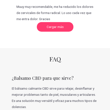
Muuy muy recomendable, me ha reducido los dolores
de cervicales de forma radical. Lo uso cada vez que
me entra dolor. Gracias
C
Cargar más
a
r
g
a
r
m
á
s
v
FAQ
a
l
o
r
a
c
¿Balsamo CBD para que sirve?
i
o
n
e
El bálsamo calmante CBD sirve para relajar, desinflamar y
s
mejorar problemas tanto de piel, musculares y articulares.
Es una solución muy versátil y eficaz para muchos tipos de
dolencias.