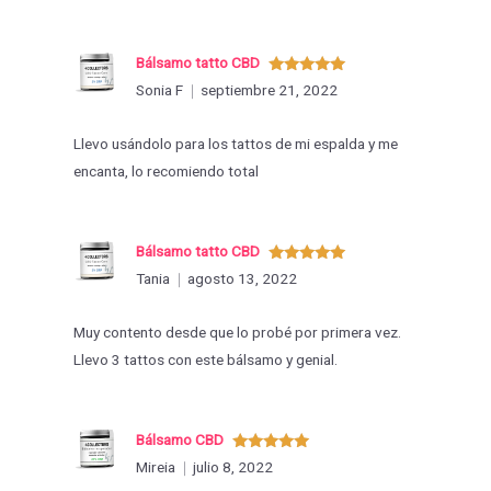
Bálsamo tatto CBD
Valorado
Sonia F
septiembre 21, 2022
con
5
de 5
Llevo usándolo para los tattos de mi espalda y me
encanta, lo recomiendo total
Bálsamo tatto CBD
Valorado
Tania
agosto 13, 2022
con
5
de 5
Muy contento desde que lo probé por primera vez.
Llevo 3 tattos con este bálsamo y genial.
Bálsamo CBD
Valorado
Mireia
julio 8, 2022
con
5
de 5