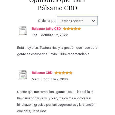
Bálsamo CBD
Ordenar
Ordenar por
las
Bálsamo tatto CBD
valoraciones
Valorado
Tot
octubre 12, 2022
con
5
de 5
por
Está muy bien. Textura rica y la gestión que hace esta
gente es estupenda. Envío 100% recomendable.
Bálsamo CBD
Valorado
Marc
octubre 9, 2022
con
5
de 5
Desde que me rompi los ligamentos de la rodilla lo
llevo usando y va muy bien, me calma el dolor y el
hinchazon, gracias por las sugerencias y la atención
que dais, un saludo