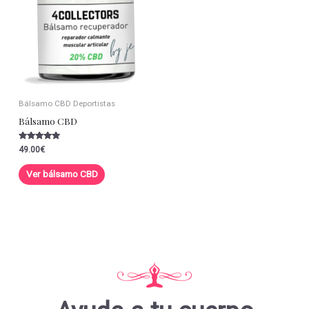
Bálsamo CBD Deportistas
Bálsamo CBD
Valorado con
49.00
€
5.00
de 5
Ver bálsamo CBD