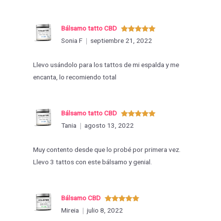
Bálsamo tatto CBD
Valorado
Sonia F
septiembre 21, 2022
con
5
de 5
Llevo usándolo para los tattos de mi espalda y me
encanta, lo recomiendo total
Bálsamo tatto CBD
Valorado
Tania
agosto 13, 2022
con
5
de 5
Muy contento desde que lo probé por primera vez.
Llevo 3 tattos con este bálsamo y genial.
Bálsamo CBD
Valorado
Mireia
julio 8, 2022
con
5
de 5