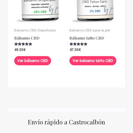
Bálsamo CBD Deportistas
Bálsamo CBD para la piel
Bálsamo CBD
Bálsamo tatto CBD
Valorado con
Valorado con
49.00
€
47.00
€
5.00
5.00
de 5
de 5
Ver bálsamo CBD
Ver balsamo tatto CBD
Envío rápido a Castrocalbón