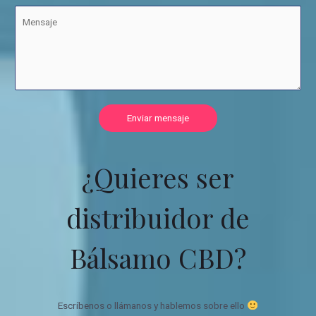
Enviar mensaje
¿Quieres ser
distribuidor de
Bálsamo CBD?
Escríbenos o llámanos y hablemos sobre ello