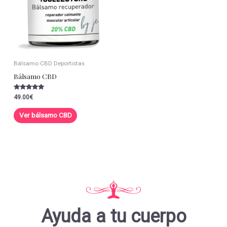
Bálsamo CBD Deportistas
Bálsamo CBD
Valorado con
49.00
€
5.00
de 5
Ver bálsamo CBD
Ayuda a tu cuerpo