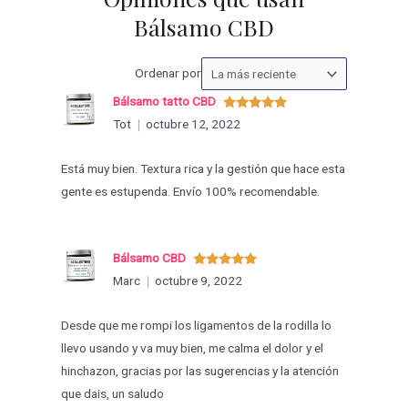
Bálsamo CBD
Ordenar
Ordenar por
las
Bálsamo tatto CBD
valoraciones
Valorado
Tot
octubre 12, 2022
con
5
de 5
por
Está muy bien. Textura rica y la gestión que hace esta
gente es estupenda. Envío 100% recomendable.
Bálsamo CBD
Valorado
Marc
octubre 9, 2022
con
5
de 5
Desde que me rompi los ligamentos de la rodilla lo
llevo usando y va muy bien, me calma el dolor y el
hinchazon, gracias por las sugerencias y la atención
que dais, un saludo