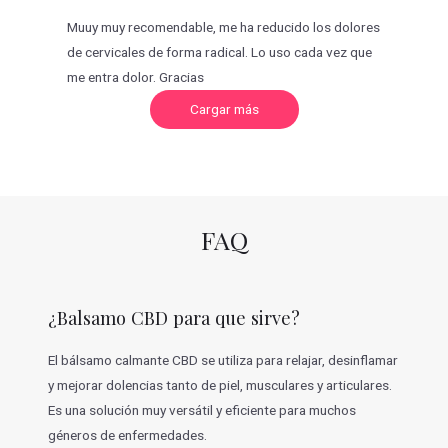
Muuy muy recomendable, me ha reducido los dolores
de cervicales de forma radical. Lo uso cada vez que
me entra dolor. Gracias
C
Cargar más
a
r
g
a
r
m
á
s
v
FAQ
a
l
o
r
a
c
¿Balsamo CBD para que sirve?
i
o
n
e
El bálsamo calmante CBD se utiliza para relajar, desinflamar
s
y mejorar dolencias tanto de piel, musculares y articulares.
Es una solución muy versátil y eficiente para muchos
géneros de enfermedades.