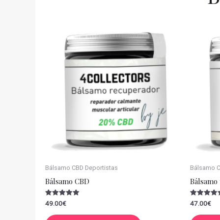
Bálsamo CBD Deportistas
Bálsamo CB
Bálsamo CBD
Bálsamo 
Valorado
Valorado
49.00
€
47.00
€
con
con
5.00
5.00
de 5
de 5