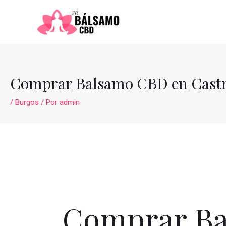
Ir
al
contenido
Comprar Balsamo CBD en Castril
/
Burgos
/ Por
admin
Comprar Bal