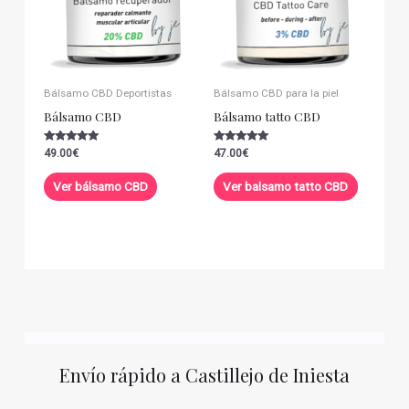
Bálsamo CBD Deportistas
Bálsamo CBD para la piel
Bálsamo CBD
Bálsamo tatto CBD
Valorado con
Valorado con
49.00
€
47.00
€
5.00
5.00
de 5
de 5
Ver bálsamo CBD
Ver balsamo tatto CBD
Envío rápido a Castillejo de Iniesta