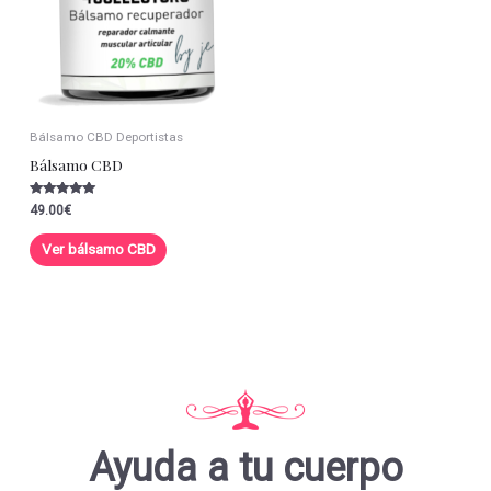
Bálsamo CBD Deportistas
Bálsamo CBD
Valorado con
49.00
€
5.00
de 5
Ver bálsamo CBD
Ayuda a tu cuerpo