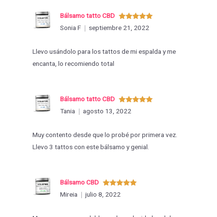
Bálsamo tatto CBD
Valorado
Sonia F
septiembre 21, 2022
con
5
de 5
Llevo usándolo para los tattos de mi espalda y me
encanta, lo recomiendo total
Bálsamo tatto CBD
Valorado
Tania
agosto 13, 2022
con
5
de 5
Muy contento desde que lo probé por primera vez.
Llevo 3 tattos con este bálsamo y genial.
Bálsamo CBD
Valorado
Mireia
julio 8, 2022
con
5
de 5