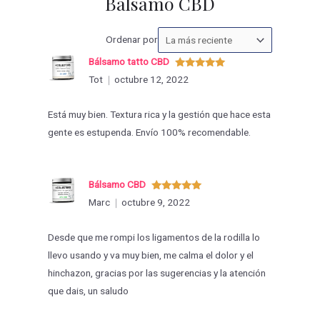
Bálsamo CBD
Ordenar
Ordenar por
las
Bálsamo tatto CBD
valoraciones
Valorado
Tot
octubre 12, 2022
con
5
de 5
por
Está muy bien. Textura rica y la gestión que hace esta
gente es estupenda. Envío 100% recomendable.
Bálsamo CBD
Valorado
Marc
octubre 9, 2022
con
5
de 5
Desde que me rompi los ligamentos de la rodilla lo
llevo usando y va muy bien, me calma el dolor y el
hinchazon, gracias por las sugerencias y la atención
que dais, un saludo