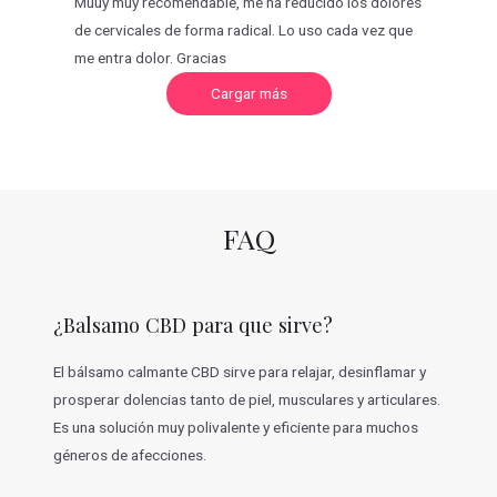
Muuy muy recomendable, me ha reducido los dolores
de cervicales de forma radical. Lo uso cada vez que
me entra dolor. Gracias
C
Cargar más
a
r
g
a
r
m
á
s
v
FAQ
a
l
o
r
a
c
¿Balsamo CBD para que sirve?
i
o
n
e
El bálsamo calmante CBD sirve para relajar, desinflamar y
s
prosperar dolencias tanto de piel, musculares y articulares.
Es una solución muy polivalente y eficiente para muchos
géneros de afecciones.