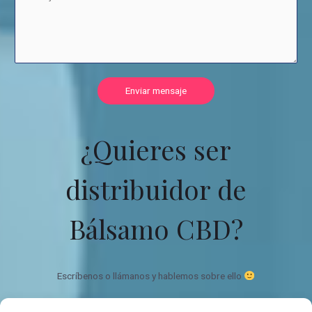
Enviar mensaje
¿Quieres ser
distribuidor de
Bálsamo CBD?
Escríbenos o llámanos y hablemos sobre ello