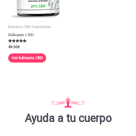
Bálsamo CBD Deportistas
Bálsamo CBD
Valorado con
49.00
€
5.00
de 5
Ver bálsamo CBD
Ayuda a tu cuerpo