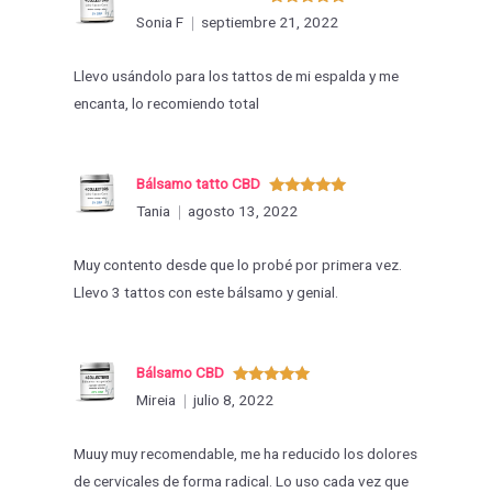
Valorado
Sonia F
septiembre 21, 2022
con
5
de 5
Llevo usándolo para los tattos de mi espalda y me
encanta, lo recomiendo total
Bálsamo tatto CBD
Valorado
Tania
agosto 13, 2022
con
5
de 5
Muy contento desde que lo probé por primera vez.
Llevo 3 tattos con este bálsamo y genial.
Bálsamo CBD
Valorado
Mireia
julio 8, 2022
con
5
de 5
Muuy muy recomendable, me ha reducido los dolores
de cervicales de forma radical. Lo uso cada vez que