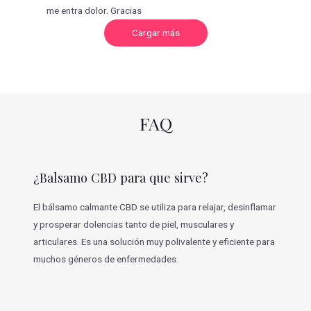
me entra dolor. Gracias
C
Cargar más
a
r
g
a
r
m
á
s
v
FAQ
a
l
o
r
a
c
¿Balsamo CBD para que sirve?
i
o
n
e
El bálsamo calmante CBD se utiliza para relajar, desinflamar
s
y prosperar dolencias tanto de piel, musculares y
articulares. Es una solución muy polivalente y eficiente para
muchos géneros de enfermedades.