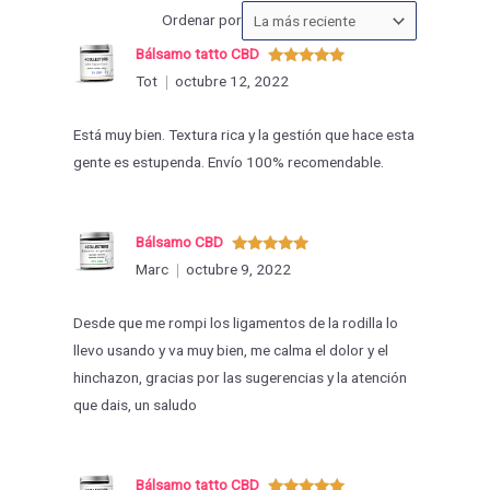
Ordenar
Ordenar por
las
Bálsamo tatto CBD
valoraciones
Valorado
Tot
octubre 12, 2022
con
5
de 5
por
Está muy bien. Textura rica y la gestión que hace esta
gente es estupenda. Envío 100% recomendable.
Bálsamo CBD
Valorado
Marc
octubre 9, 2022
con
5
de 5
Desde que me rompi los ligamentos de la rodilla lo
llevo usando y va muy bien, me calma el dolor y el
hinchazon, gracias por las sugerencias y la atención
que dais, un saludo
Bálsamo tatto CBD