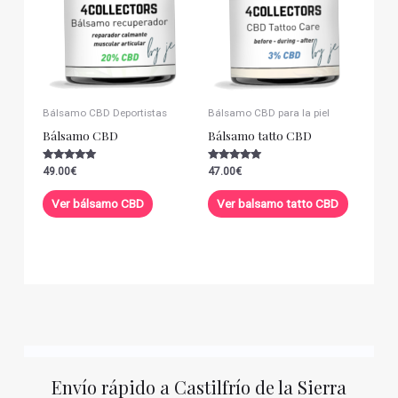
Bálsamo CBD Deportistas
Bálsamo CBD para la piel
Bálsamo CBD
Bálsamo tatto CBD
Valorado con
Valorado con
49.00
€
47.00
€
5.00
5.00
de 5
de 5
Ver bálsamo CBD
Ver balsamo tatto CBD
Envío rápido a Castilfrío de la Sierra