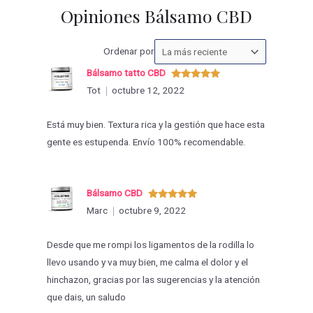
Opiniones Bálsamo CBD
Ordenar
Ordenar por
las
Bálsamo tatto CBD
valoraciones
Valorado
Tot
octubre 12, 2022
con
5
de 5
por
Está muy bien. Textura rica y la gestión que hace esta
gente es estupenda. Envío 100% recomendable.
Bálsamo CBD
Valorado
Marc
octubre 9, 2022
con
5
de 5
Desde que me rompi los ligamentos de la rodilla lo
llevo usando y va muy bien, me calma el dolor y el
hinchazon, gracias por las sugerencias y la atención
que dais, un saludo