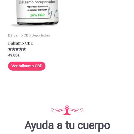
Bálsamo CBD Deportistas
Bálsamo CBD
Valorado con
49.00
€
5.00
de 5
Ver bálsamo CBD
Ayuda a tu cuerpo