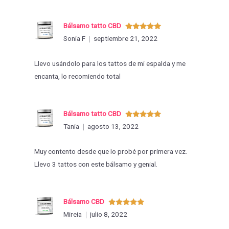
Bálsamo tatto CBD
Valorado
Sonia F
septiembre 21, 2022
con
5
de 5
Llevo usándolo para los tattos de mi espalda y me
encanta, lo recomiendo total
Bálsamo tatto CBD
Valorado
Tania
agosto 13, 2022
con
5
de 5
Muy contento desde que lo probé por primera vez.
Llevo 3 tattos con este bálsamo y genial.
Bálsamo CBD
Valorado
Mireia
julio 8, 2022
con
5
de 5