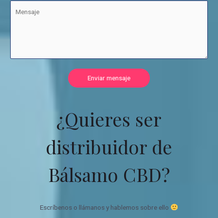
Enviar mensaje
¿Quieres ser
distribuidor de
Bálsamo CBD?
Escríbenos o llámanos y hablemos sobre ello