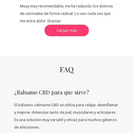
Muuy muy recomendable, me ha reducido los dolores
de cervicales de forma radical. Lo uso cada vez que
me entra dolor. Gracias
C
Cargar más
a
r
g
a
r
m
á
s
v
FAQ
a
l
o
r
a
c
¿Balsamo CBD para que sirve?
i
o
n
e
El bálsamo calmante CBD se utiliza para relajar, desinflamar
s
y mejorar dolencias tanto de piel, musculares y articulares.
Es una solución muy versátil y eficaz para muchos géneros
de afecciones.