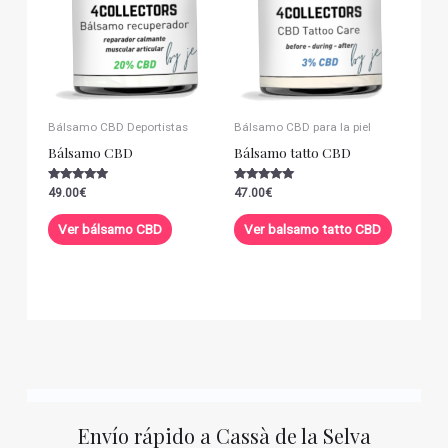
Bálsamo CBD Deportistas
Bálsamo CBD para la piel
Bálsamo CBD
Bálsamo tatto CBD
Valorado con
Valorado con
49.00
€
47.00
€
5.00
5.00
de 5
de 5
Ver bálsamo CBD
Ver balsamo tatto CBD
Envío rápido a Cassà de la Selva