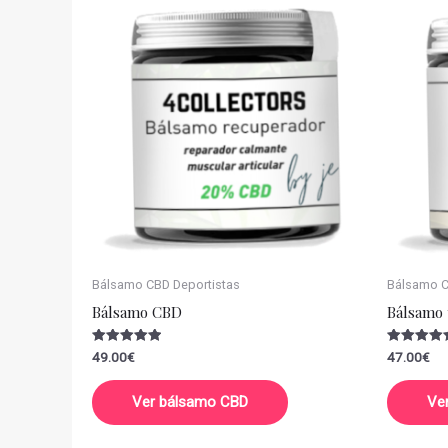
Bálsamo CBD Deportistas
Bálsamo CB
Bálsamo CBD
Bálsamo 
Valorado
Valorado
49.00
€
47.00
€
con
con
5.00
5.00
de 5
de 5
Ver bálsamo CBD
Ve