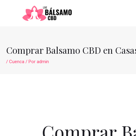
Ir
al
contenido
Comprar Balsamo CBD en Casa
/
Cuenca
/ Por
admin
Comprar B