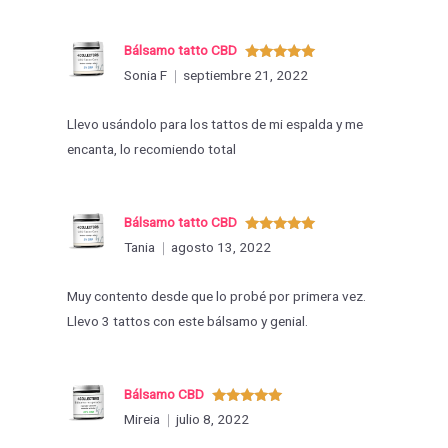
Bálsamo tatto CBD
Valorado
Sonia F
septiembre 21, 2022
con
5
de 5
Llevo usándolo para los tattos de mi espalda y me
encanta, lo recomiendo total
Bálsamo tatto CBD
Valorado
Tania
agosto 13, 2022
con
5
de 5
Muy contento desde que lo probé por primera vez.
Llevo 3 tattos con este bálsamo y genial.
Bálsamo CBD
Valorado
Mireia
julio 8, 2022
con
5
de 5