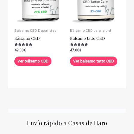
Bálsamo CBD Deportistas
Bálsamo CBD para la piel
Bálsamo CBD
Bálsamo tatto CBD
Valorado con
Valorado con
49.00
€
47.00
€
5.00
5.00
de 5
de 5
Ver bálsamo CBD
Ver balsamo tatto CBD
Envío rápido a Casas de Haro