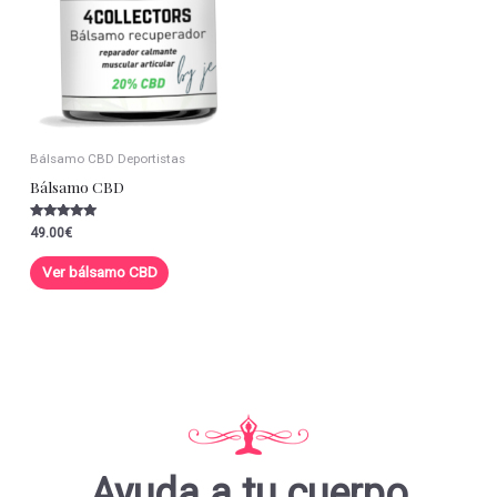
Bálsamo CBD Deportistas
Bálsamo CBD
Valorado con
49.00
€
5.00
de 5
Ver bálsamo CBD
Ayuda a tu cuerpo