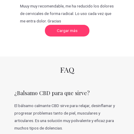
Muuy muy recomendable, me ha reducido los dolores
de cervicales de forma radical. Lo uso cada vez que
me entra dolor. Gracias
C
Cargar más
a
r
g
a
r
m
á
s
v
FAQ
a
l
o
r
a
c
¿Balsamo CBD para que sirve?
i
o
n
e
El bálsamo calmante CBD sirve para relajar, desinflamar y
s
progresar problemas tanto de piel, musculares y
articulares. Es una solución muy polivalente y eficaz para
muchos tipos de dolencias.