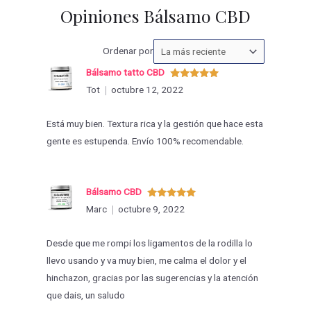
Opiniones Bálsamo CBD
Ordenar
Ordenar por
las
Bálsamo tatto CBD
valoraciones
Valorado
Tot
octubre 12, 2022
con
5
de 5
por
Está muy bien. Textura rica y la gestión que hace esta
gente es estupenda. Envío 100% recomendable.
Bálsamo CBD
Valorado
Marc
octubre 9, 2022
con
5
de 5
Desde que me rompi los ligamentos de la rodilla lo
llevo usando y va muy bien, me calma el dolor y el
hinchazon, gracias por las sugerencias y la atención
que dais, un saludo