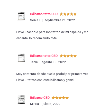
Bálsamo tatto CBD
Valorado
Sonia F
septiembre 21, 2022
con
5
de 5
Llevo usándolo para los tattos de mi espalda y me
encanta, lo recomiendo total
Bálsamo tatto CBD
Valorado
Tania
agosto 13, 2022
con
5
de 5
Muy contento desde que lo probé por primera vez.
Llevo 3 tattos con este bálsamo y genial.
Bálsamo CBD
Valorado
Mireia
julio 8, 2022
con
5
de 5