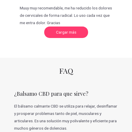
Muuy muy recomendable, me ha reducido los dolores
de cervicales de forma radical. Lo uso cada vez que
me entra dolor. Gracias
C
Cargar más
a
r
g
a
r
m
á
s
v
FAQ
a
l
o
r
a
c
¿Balsamo CBD para que sirve?
i
o
n
e
El bálsamo calmante CBD se utiliza para relajar, desinflamar
s
y prosperar problemas tanto de piel, musculares y
articulares. Es una solución muy polivalente y eficiente para
muchos géneros de dolencias.