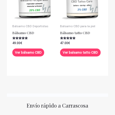
Bálsamo CBD Deportistas
Bálsamo CBD para la piel
Bálsamo CBD
Bálsamo tatto CBD
Valorado con
Valorado con
49.00
€
47.00
€
5.00
5.00
de 5
de 5
Ver bálsamo CBD
Ver balsamo tatto CBD
Envío rápido a Carrascosa