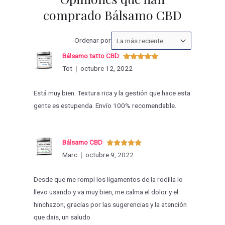
comprado Bálsamo CBD
Ordenar
Ordenar por
las
Bálsamo tatto CBD
valoraciones
Valorado
Tot
octubre 12, 2022
con
5
de 5
por
Está muy bien. Textura rica y la gestión que hace esta
gente es estupenda. Envío 100% recomendable.
Bálsamo CBD
Valorado
Marc
octubre 9, 2022
con
5
de 5
Desde que me rompi los ligamentos de la rodilla lo
llevo usando y va muy bien, me calma el dolor y el
hinchazon, gracias por las sugerencias y la atención
que dais, un saludo