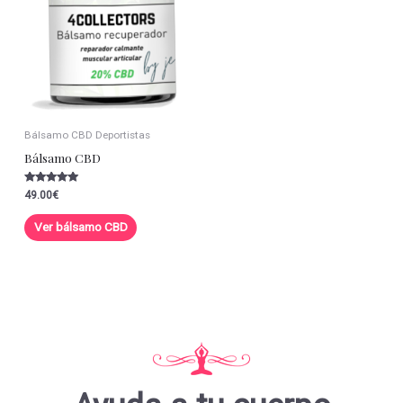
Bálsamo CBD Deportistas
Bálsamo CBD
Valorado con
49.00
€
5.00
de 5
Ver bálsamo CBD