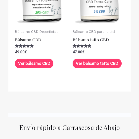
Bálsamo CBD Deportistas
Bálsamo CBD para la piel
Bálsamo CBD
Bálsamo tatto CBD
Valorado con
Valorado con
49.00
€
47.00
€
5.00
5.00
de 5
de 5
Ver bálsamo CBD
Ver balsamo tatto CBD
Envío rápido a Carrascosa de Abajo