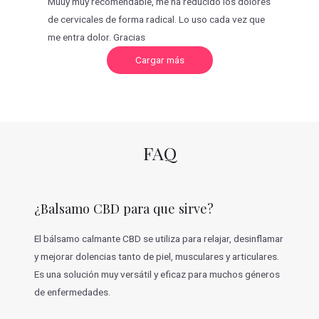
Muuy muy recomendable, me ha reducido los dolores
de cervicales de forma radical. Lo uso cada vez que
me entra dolor. Gracias
C
Cargar más
a
r
g
a
r
m
á
s
v
FAQ
a
l
o
r
a
c
¿Balsamo CBD para que sirve?
i
o
n
e
El bálsamo calmante CBD se utiliza para relajar, desinflamar
s
y mejorar dolencias tanto de piel, musculares y articulares.
Es una solución muy versátil y eficaz para muchos géneros
de enfermedades.