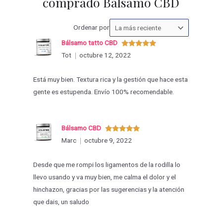
comprado Bálsamo CBD
Ordenar
Ordenar por
las
Bálsamo tatto CBD
valoraciones
Valorado
Tot
octubre 12, 2022
con
5
de 5
por
Está muy bien. Textura rica y la gestión que hace esta
gente es estupenda. Envío 100% recomendable.
Bálsamo CBD
Valorado
Marc
octubre 9, 2022
con
5
de 5
Desde que me rompi los ligamentos de la rodilla lo
llevo usando y va muy bien, me calma el dolor y el
hinchazon, gracias por las sugerencias y la atención
que dais, un saludo