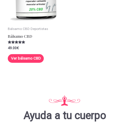
Bálsamo CBD Deportistas
Bálsamo CBD
Valorado con
49.00
€
5.00
de 5
Ver bálsamo CBD
Ayuda a tu cuerpo