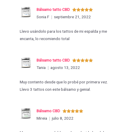
Bálsamo tatto CBD
Valorado
Sonia F
septiembre 21, 2022
con
5
de 5
Llevo usándolo para los tattos de mi espalda y me
encanta, lo recomiendo total
Bálsamo tatto CBD
Valorado
Tania
agosto 13, 2022
con
5
de 5
Muy contento desde que lo probé por primera vez.
Llevo 3 tattos con este bálsamo y genial.
Bálsamo CBD
Valorado
Mireia
julio 8, 2022
con
5
de 5