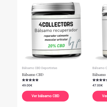
Bálsamo CBD Deportistas
Bálsamo CB
Bálsamo CBD
Bálsamo 
Valorado
Valorado
49.00
€
47.00
€
con
con
5.00
5.00
de 5
de 5
Ver bálsamo CBD
Ve