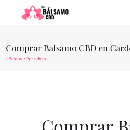
Ir
al
contenido
Comprar Balsamo CBD en Card
/
Burgos
/ Por
admin
Comprar B