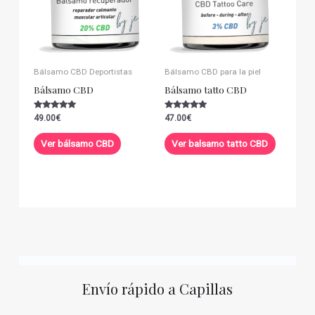
Bálsamo CBD Deportistas
Bálsamo CBD para la piel
Bálsamo CBD
Bálsamo tatto CBD
Valorado con
Valorado con
49.00
€
47.00
€
5.00
5.00
de 5
de 5
Ver bálsamo CBD
Ver balsamo tatto CBD
Envío rápido a Capillas