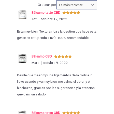
Ordenar
Ordenar por
las
Bálsamo tatto CBD
valoraciones
Valorado
Tot
octubre 12, 2022
con
5
de 5
por
Está muy bien. Textura rica y la gestión que hace esta
gente es estupenda. Envío 100% recomendable.
Bálsamo CBD
Valorado
Marc
octubre 9, 2022
con
5
de 5
Desde que me rompi los ligamentos de la rodilla lo
llevo usando y va muy bien, me calma el dolor y el
hinchazon, gracias por las sugerencias y la atención
que dais, un saludo
Bálsamo tatto CBD