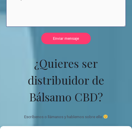
Enviar mensaje
¿Quieres ser
distribuidor de
Bálsamo CBD?
Escríbenos o llámanos y hablemos sobre ello