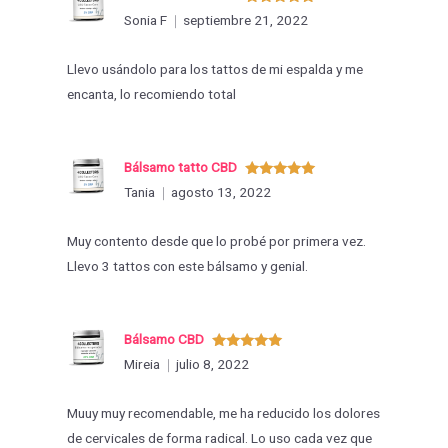
Valorado
Sonia F
septiembre 21, 2022
con
5
de 5
Llevo usándolo para los tattos de mi espalda y me
encanta, lo recomiendo total
Bálsamo tatto CBD
Valorado
Tania
agosto 13, 2022
con
5
de 5
Muy contento desde que lo probé por primera vez.
Llevo 3 tattos con este bálsamo y genial.
Bálsamo CBD
Valorado
Mireia
julio 8, 2022
con
5
de 5
Muuy muy recomendable, me ha reducido los dolores
de cervicales de forma radical. Lo uso cada vez que