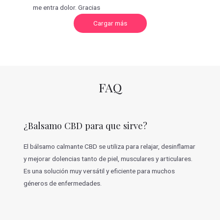
me entra dolor. Gracias
C
Cargar más
a
r
g
a
r
m
á
s
v
FAQ
a
l
o
r
a
c
¿Balsamo CBD para que sirve?
i
o
n
e
El bálsamo calmante CBD se utiliza para relajar, desinflamar
s
y mejorar dolencias tanto de piel, musculares y articulares.
Es una solución muy versátil y eficiente para muchos
géneros de enfermedades.