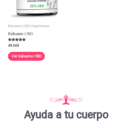
Bálsamo CBD Deportistas
Bálsamo CBD
Valorado con
49.00
€
5.00
de 5
Ver bálsamo CBD
Ayuda a tu cuerpo