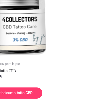
D para la piel
tatto CBD
r balsamo tatto CBD