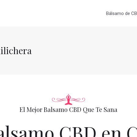
Bálsamo de CBD
lichera
El Mejor Balsamo CBD Que Te Sana
lsamo CBD en C