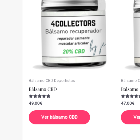
Bálsamo CBD Deportistas
Bálsamo CB
Bálsamo CBD
Bálsamo 
Valorado
Valorado
49.00
€
47.00
€
con
con
5.00
5.00
de 5
de 5
Ver bálsamo CBD
Ve