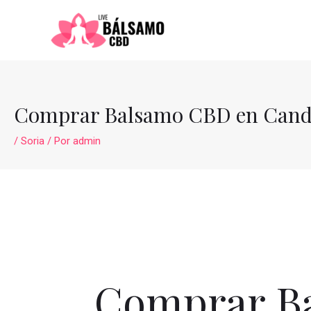
Ir
al
contenido
Comprar Balsamo CBD en Candi
/
Soria
/ Por
admin
Comprar Ba