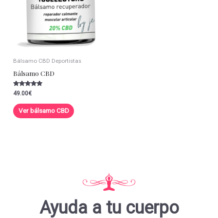
Bálsamo CBD Deportistas
Bálsamo CBD
Valorado con
49.00
€
5.00
de 5
Ver bálsamo CBD
Ayuda a tu cuerpo