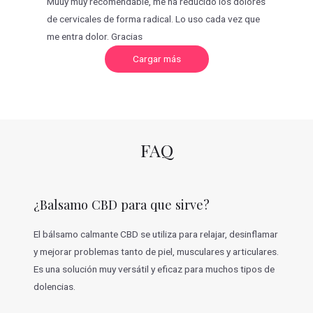
Muuy muy recomendable, me ha reducido los dolores
de cervicales de forma radical. Lo uso cada vez que
me entra dolor. Gracias
C
Cargar más
a
r
g
a
r
m
á
s
v
FAQ
a
l
o
r
a
c
¿Balsamo CBD para que sirve?
i
o
n
e
El bálsamo calmante CBD se utiliza para relajar, desinflamar
s
y mejorar problemas tanto de piel, musculares y articulares.
Es una solución muy versátil y eficaz para muchos tipos de
dolencias.