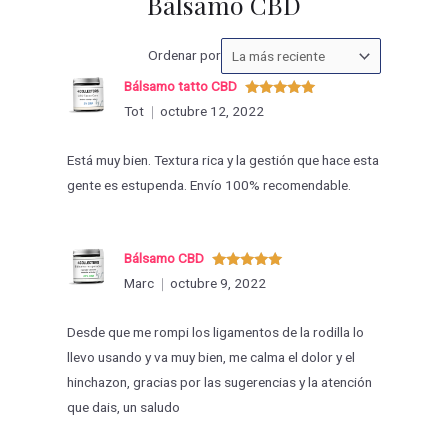
Bálsamo CBD
Ordenar
Ordenar por
las
Bálsamo tatto CBD
valoraciones
Valorado
Tot
octubre 12, 2022
con
5
de 5
por
Está muy bien. Textura rica y la gestión que hace esta
gente es estupenda. Envío 100% recomendable.
Bálsamo CBD
Valorado
Marc
octubre 9, 2022
con
5
de 5
Desde que me rompi los ligamentos de la rodilla lo
llevo usando y va muy bien, me calma el dolor y el
hinchazon, gracias por las sugerencias y la atención
que dais, un saludo