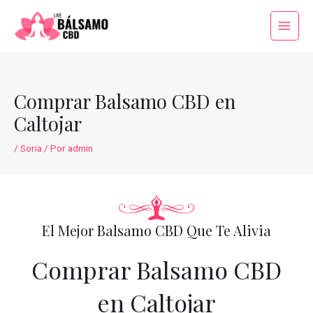
Ir
al
Main
contenido
Menu
Comprar Balsamo CBD en
Caltojar
/
Soria
/ Por
admin
El Mejor Balsamo CBD Que Te Alivia
Comprar Balsamo CBD
en Caltojar