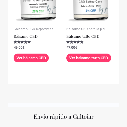
Bálsamo CBD Deportistas
Bálsamo CBD para la piel
Bálsamo CBD
Bálsamo tatto CBD
Valorado con
Valorado con
49.00
€
47.00
€
5.00
5.00
de 5
de 5
Ver bálsamo CBD
Ver balsamo tatto CBD
Envío rápido a Caltojar