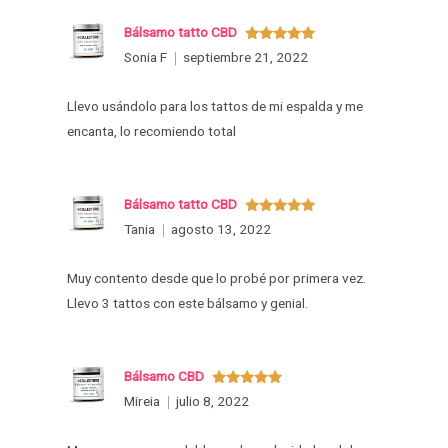
Bálsamo tatto CBD
Valorado
Sonia F
septiembre 21, 2022
con
5
de 5
Llevo usándolo para los tattos de mi espalda y me
encanta, lo recomiendo total
Bálsamo tatto CBD
Valorado
Tania
agosto 13, 2022
con
5
de 5
Muy contento desde que lo probé por primera vez.
Llevo 3 tattos con este bálsamo y genial.
Bálsamo CBD
Valorado
Mireia
julio 8, 2022
con
5
de 5