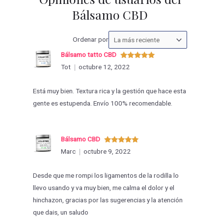
Bálsamo CBD
Ordenar
Ordenar por
las
Bálsamo tatto CBD
valoraciones
Valorado
Tot
octubre 12, 2022
con
5
de 5
por
Está muy bien. Textura rica y la gestión que hace esta
gente es estupenda. Envío 100% recomendable.
Bálsamo CBD
Valorado
Marc
octubre 9, 2022
con
5
de 5
Desde que me rompi los ligamentos de la rodilla lo
llevo usando y va muy bien, me calma el dolor y el
hinchazon, gracias por las sugerencias y la atención
que dais, un saludo