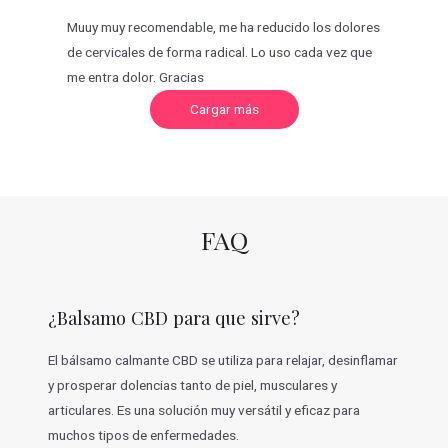
Muuy muy recomendable, me ha reducido los dolores
de cervicales de forma radical. Lo uso cada vez que
me entra dolor. Gracias
C
Cargar más
a
r
g
a
r
m
á
s
v
FAQ
a
l
o
r
a
c
¿Balsamo CBD para que sirve?
i
o
n
e
El bálsamo calmante CBD se utiliza para relajar, desinflamar
s
y prosperar dolencias tanto de piel, musculares y
articulares. Es una solución muy versátil y eficaz para
muchos tipos de enfermedades.