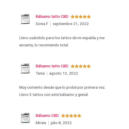
Bálsamo tatto CBD
Valorado
Sonia F
septiembre 21, 2022
con
5
de 5
Llevo usándolo para los tattos de mi espalda y me
encanta, lo recomiendo total
Bálsamo tatto CBD
Valorado
Tania
agosto 13, 2022
con
5
de 5
Muy contento desde que lo probé por primera vez.
Llevo 3 tattos con este bálsamo y genial.
Bálsamo CBD
Valorado
Mireia
julio 8, 2022
con
5
de 5