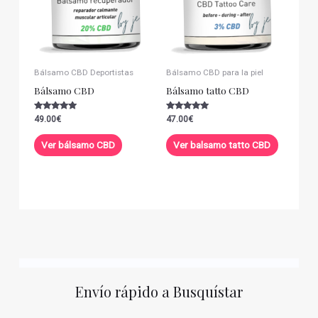
Bálsamo CBD Deportistas
Bálsamo CBD para la piel
Bálsamo CBD
Bálsamo tatto CBD
Valorado con
Valorado con
49.00
€
47.00
€
5.00
5.00
de 5
de 5
Ver bálsamo CBD
Ver balsamo tatto CBD
Envío rápido a Busquístar