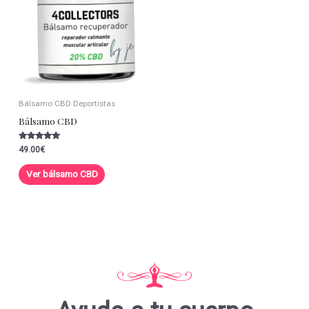
Bálsamo CBD Deportistas
Bálsamo CBD
Valorado con
49.00
€
5.00
de 5
Ver bálsamo CBD