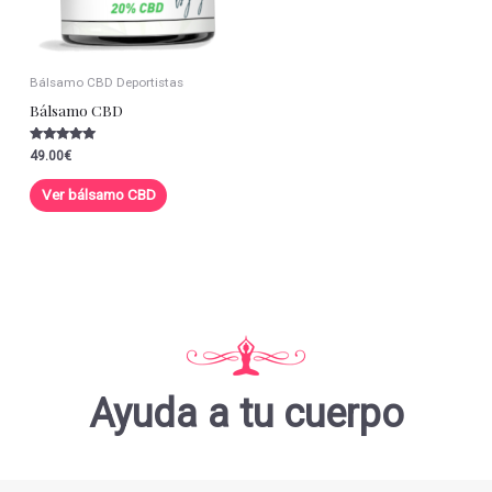
Bálsamo CBD Deportistas
Bálsamo CBD
Valorado con
49.00
€
5.00
de 5
Ver bálsamo CBD
Ayuda a tu cuerpo