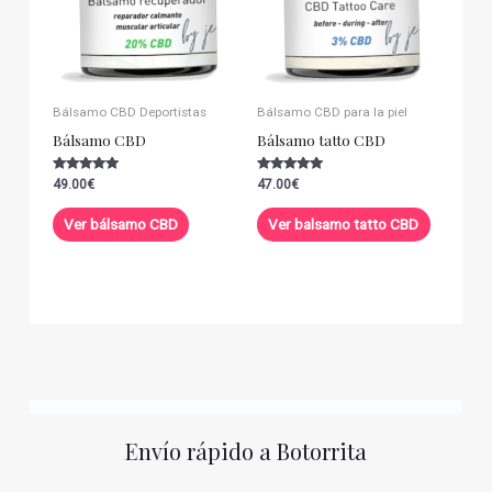
Bálsamo CBD Deportistas
Bálsamo CBD para la piel
Bálsamo CBD
Bálsamo tatto CBD
Valorado con
Valorado con
49.00
€
47.00
€
5.00
5.00
de 5
de 5
Ver bálsamo CBD
Ver balsamo tatto CBD
Envío rápido a Botorrita