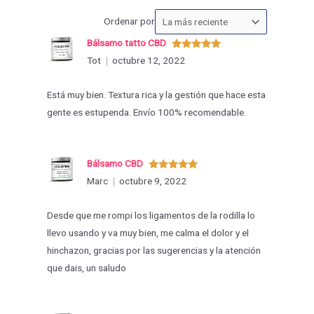
Ordenar
Ordenar por
las
Bálsamo tatto CBD
valoraciones
Valorado
Tot
octubre 12, 2022
con
5
de 5
por
Está muy bien. Textura rica y la gestión que hace esta
gente es estupenda. Envío 100% recomendable.
Bálsamo CBD
Valorado
Marc
octubre 9, 2022
con
5
de 5
Desde que me rompi los ligamentos de la rodilla lo
llevo usando y va muy bien, me calma el dolor y el
hinchazon, gracias por las sugerencias y la atención
que dais, un saludo