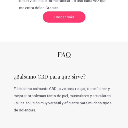
de cervicales de forma radical. Lo uso cada vez que
me entra dolor. Gracias
C
Cargar más
a
r
g
a
r
m
á
s
v
FAQ
a
l
o
r
a
c
¿Balsamo CBD para que sirve?
i
o
n
e
El bálsamo calmante CBD sirve para relajar, desinflamar y
s
mejorar problemas tanto de piel, musculares y articulares.
Es una solución muy versátil y eficiente para muchos tipos
de dolencias.