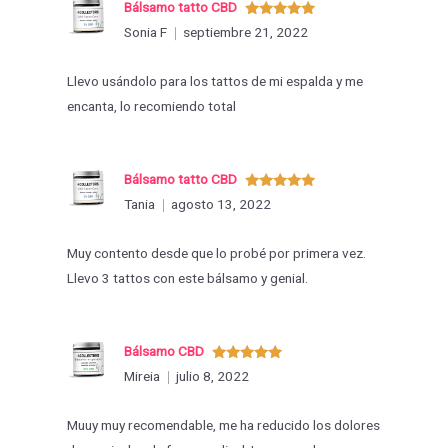
Bálsamo tatto CBD
Valorado
Sonia F
septiembre 21, 2022
con
5
de 5
Llevo usándolo para los tattos de mi espalda y me
encanta, lo recomiendo total
Bálsamo tatto CBD
Valorado
Tania
agosto 13, 2022
con
5
de 5
Muy contento desde que lo probé por primera vez.
Llevo 3 tattos con este bálsamo y genial.
Bálsamo CBD
Valorado
Mireia
julio 8, 2022
con
5
de 5
Muuy muy recomendable, me ha reducido los dolores