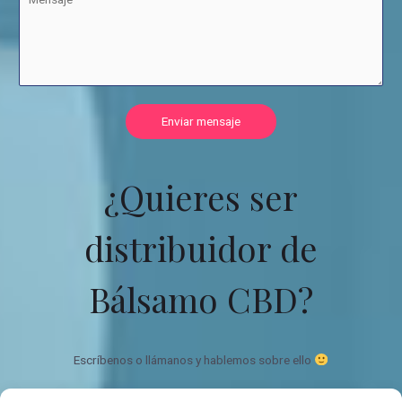
Enviar mensaje
¿Quieres ser
distribuidor de
Bálsamo CBD?
Escríbenos o llámanos y hablemos sobre ello