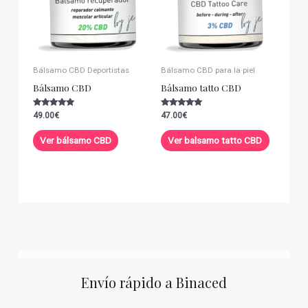
Bálsamo CBD Deportistas
Bálsamo CBD para la piel
Bálsamo CBD
Bálsamo tatto CBD
Valorado con
Valorado con
49.00
€
47.00
€
5.00
5.00
de 5
de 5
Ver bálsamo CBD
Ver balsamo tatto CBD
Envío rápido a Binaced