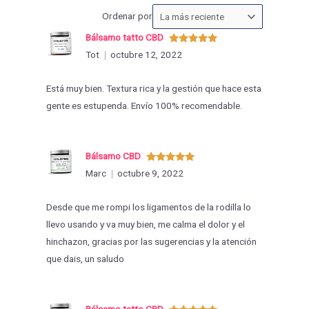
Ordenar
Ordenar por
las
Bálsamo tatto CBD
valoraciones
Valorado
Tot
octubre 12, 2022
con
5
de 5
por
Está muy bien. Textura rica y la gestión que hace esta
gente es estupenda. Envío 100% recomendable.
Bálsamo CBD
Valorado
Marc
octubre 9, 2022
con
5
de 5
Desde que me rompi los ligamentos de la rodilla lo
llevo usando y va muy bien, me calma el dolor y el
hinchazon, gracias por las sugerencias y la atención
que dais, un saludo
Bálsamo tatto CBD