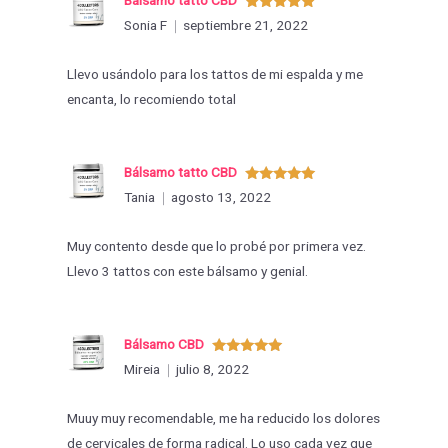
Valorado
Sonia F
septiembre 21, 2022
con
5
de 5
Llevo usándolo para los tattos de mi espalda y me
encanta, lo recomiendo total
Bálsamo tatto CBD
Valorado
Tania
agosto 13, 2022
con
5
de 5
Muy contento desde que lo probé por primera vez.
Llevo 3 tattos con este bálsamo y genial.
Bálsamo CBD
Valorado
Mireia
julio 8, 2022
con
5
de 5
Muuy muy recomendable, me ha reducido los dolores
de cervicales de forma radical. Lo uso cada vez que