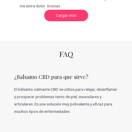
me entra dolor. Gracias
C
Cargar más
a
r
g
a
r
m
á
s
v
FAQ
a
l
o
r
a
c
¿Balsamo CBD para que sirve?
i
o
n
e
El bálsamo calmante CBD se utiliza para relajar, desinflamar
s
y prosperar problemas tanto de piel, musculares y
articulares. Es una solución muy polivalente y eficaz para
muchos tipos de enfermedades.