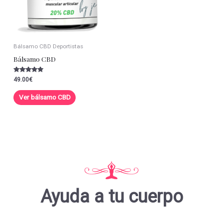
Bálsamo CBD Deportistas
Bálsamo CBD
Valorado con
49.00
€
5.00
de 5
Ver bálsamo CBD
Ayuda a tu cuerpo