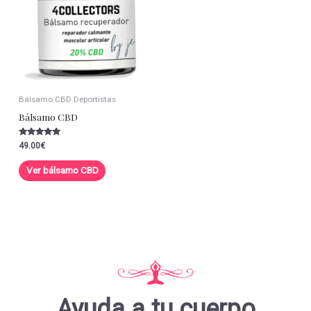
Bálsamo CBD Deportistas
Bálsamo CBD
Valorado con
49.00
€
5.00
de 5
Ver bálsamo CBD
Ayuda a tu cuerpo