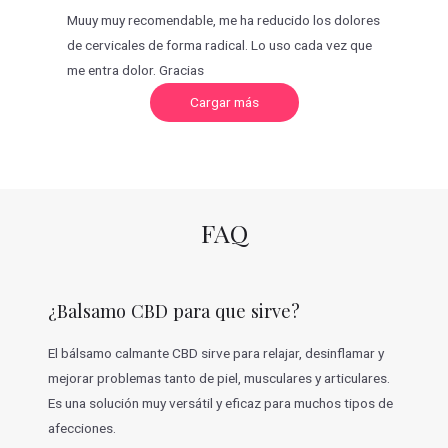
Muuy muy recomendable, me ha reducido los dolores
de cervicales de forma radical. Lo uso cada vez que
me entra dolor. Gracias
C
Cargar más
a
r
g
a
r
m
á
s
v
FAQ
a
l
o
r
a
c
¿Balsamo CBD para que sirve?
i
o
n
e
El bálsamo calmante CBD sirve para relajar, desinflamar y
s
mejorar problemas tanto de piel, musculares y articulares.
Es una solución muy versátil y eficaz para muchos tipos de
afecciones.