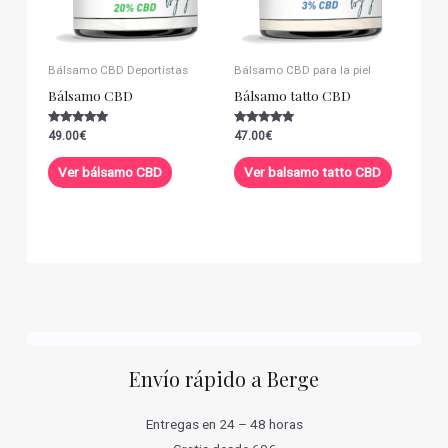
Bálsamo CBD Deportistas
Bálsamo CBD para la piel
Bálsamo CBD
Bálsamo tatto CBD
Valorado con
Valorado con
49.00
€
47.00
€
5.00
5.00
de 5
de 5
Ver bálsamo CBD
Ver balsamo tatto CBD
Envío rápido a Berge
Entregas en 24 – 48 horas