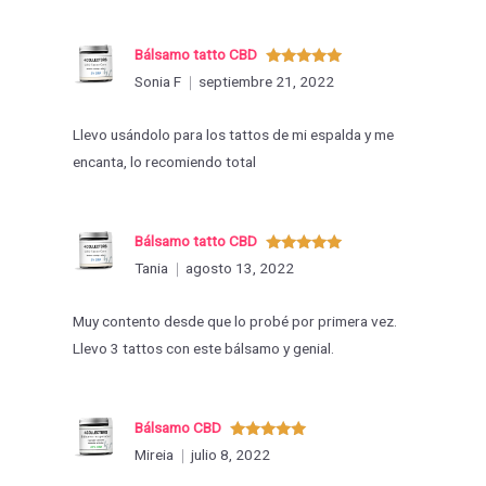
Bálsamo tatto CBD
Valorado
Sonia F
septiembre 21, 2022
con
5
de 5
Llevo usándolo para los tattos de mi espalda y me
encanta, lo recomiendo total
Bálsamo tatto CBD
Valorado
Tania
agosto 13, 2022
con
5
de 5
Muy contento desde que lo probé por primera vez.
Llevo 3 tattos con este bálsamo y genial.
Bálsamo CBD
Valorado
Mireia
julio 8, 2022
con
5
de 5