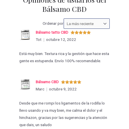
Bálsamo CBD
Ordenar
Ordenar por
las
Bálsamo tatto CBD
valoraciones
Valorado
Tot
octubre 12, 2022
con
5
de 5
por
Está muy bien. Textura rica y la gestión que hace esta
gente es estupenda. Envío 100% recomendable.
Bálsamo CBD
Valorado
Marc
octubre 9, 2022
con
5
de 5
Desde que me rompi los ligamentos de la rodilla lo
llevo usando y va muy bien, me calma el dolor y el
hinchazon, gracias por las sugerencias y la atención
que dais, un saludo