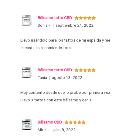
Bálsamo tatto CBD
Valorado
Sonia F
septiembre 21, 2022
con
5
de 5
Llevo usándolo para los tattos de mi espalda y me
encanta, lo recomiendo total
Bálsamo tatto CBD
Valorado
Tania
agosto 13, 2022
con
5
de 5
Muy contento desde que lo probé por primera vez.
Llevo 3 tattos con este bálsamo y genial.
Bálsamo CBD
Valorado
Mireia
julio 8, 2022
con
5
de 5