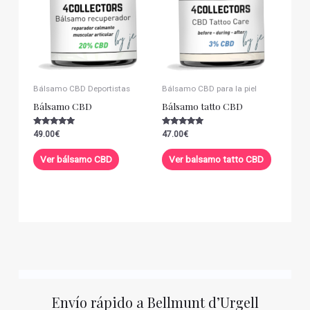
Bálsamo CBD Deportistas
Bálsamo CBD para la piel
Bálsamo CBD
Bálsamo tatto CBD
Valorado con
Valorado con
49.00
€
47.00
€
5.00
5.00
de 5
de 5
Ver bálsamo CBD
Ver balsamo tatto CBD
Envío rápido a Bellmunt d’Urgell