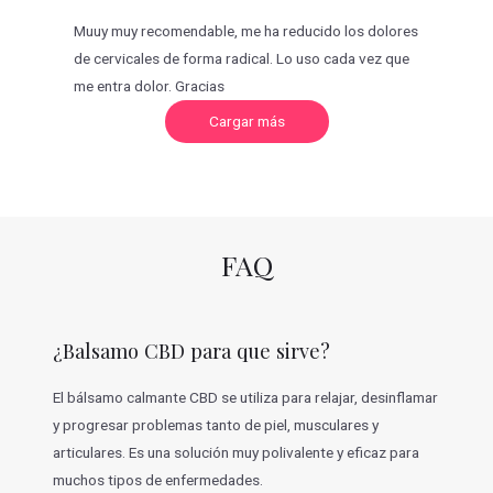
Muuy muy recomendable, me ha reducido los dolores
de cervicales de forma radical. Lo uso cada vez que
me entra dolor. Gracias
C
Cargar más
a
r
g
a
r
m
á
s
v
FAQ
a
l
o
r
a
c
¿Balsamo CBD para que sirve?
i
o
n
e
El bálsamo calmante CBD se utiliza para relajar, desinflamar
s
y progresar problemas tanto de piel, musculares y
articulares. Es una solución muy polivalente y eficaz para
muchos tipos de enfermedades.