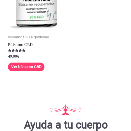
Bálsamo CBD Deportistas
Bálsamo CBD
Valorado con
49.00
€
5.00
de 5
Ver bálsamo CBD
Ayuda a tu cuerpo