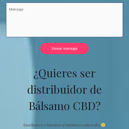
Enviar mensaje
¿Quieres ser
distribuidor de
Bálsamo CBD?
Escríbenos o llámanos y hablemos sobre ello