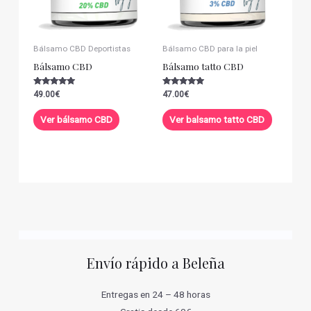
Bálsamo CBD Deportistas
Bálsamo CBD para la piel
Bálsamo CBD
Bálsamo tatto CBD
Valorado con
Valorado con
49.00
€
47.00
€
5.00
5.00
de 5
de 5
Ver bálsamo CBD
Ver balsamo tatto CBD
Envío rápido a Beleña
Entregas en 24 – 48 horas