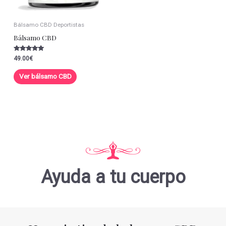
Bálsamo CBD Deportistas
Bálsamo CBD
Valorado con
49.00
€
5.00
de 5
Ver bálsamo CBD
Ayuda a tu cuerpo