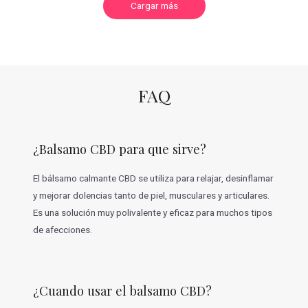
C
Cargar más
a
r
g
a
r
m
á
s
v
FAQ
a
l
o
r
a
c
¿Balsamo CBD para que sirve?
i
o
n
e
El bálsamo calmante CBD se utiliza para relajar, desinflamar
s
y mejorar dolencias tanto de piel, musculares y articulares.
Es una solución muy polivalente y eficaz para muchos tipos
de afecciones.
¿Cuando usar el balsamo CBD?