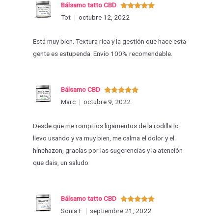
Bálsamo tatto CBD
valoraciones
Valorado
Tot
octubre 12, 2022
con
5
de 5
por
Está muy bien. Textura rica y la gestión que hace esta
gente es estupenda. Envío 100% recomendable.
Bálsamo CBD
Valorado
Marc
octubre 9, 2022
con
5
de 5
Desde que me rompi los ligamentos de la rodilla lo
llevo usando y va muy bien, me calma el dolor y el
hinchazon, gracias por las sugerencias y la atención
que dais, un saludo
Bálsamo tatto CBD
Valorado
Sonia F
septiembre 21, 2022
con
5
de 5