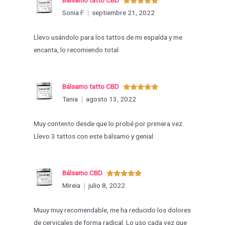
Valorado
Sonia F
septiembre 21, 2022
con
5
de 5
Llevo usándolo para los tattos de mi espalda y me
encanta, lo recomiendo total
Bálsamo tatto CBD
Valorado
Tania
agosto 13, 2022
con
5
de 5
Muy contento desde que lo probé por primera vez.
Llevo 3 tattos con este bálsamo y genial.
Bálsamo CBD
Valorado
Mireia
julio 8, 2022
con
5
de 5
Muuy muy recomendable, me ha reducido los dolores
de cervicales de forma radical. Lo uso cada vez que