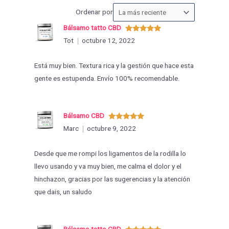
Ordenar
Ordenar por
las
Bálsamo tatto CBD
valoraciones
Valorado
Tot
octubre 12, 2022
con
5
de 5
por
Está muy bien. Textura rica y la gestión que hace esta
gente es estupenda. Envío 100% recomendable.
Bálsamo CBD
Valorado
Marc
octubre 9, 2022
con
5
de 5
Desde que me rompi los ligamentos de la rodilla lo
llevo usando y va muy bien, me calma el dolor y el
hinchazon, gracias por las sugerencias y la atención
que dais, un saludo
Bálsamo tatto CBD