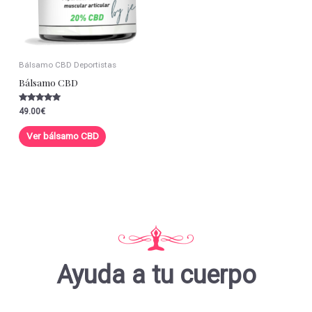
Bálsamo CBD Deportistas
Bálsamo CBD
Valorado con
49.00
€
5.00
de 5
Ver bálsamo CBD
Ayuda a tu cuerpo