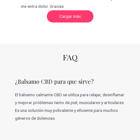
me entra dolor. Gracias
C
Cargar más
a
r
g
a
r
m
á
s
v
FAQ
a
l
o
r
a
c
¿Balsamo CBD para que sirve?
i
o
n
e
El bálsamo calmante CBD se utiliza para relajar, desinflamar
s
y mejorar problemas tanto de piel, musculares y articulares.
Es una solución muy polivalente y eficiente para muchos
géneros de dolencias.