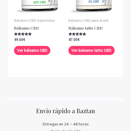
Bálsamo CBD Deportistas
Bálsamo CBD para la piel
Bálsamo CBD
Bálsamo tatto CBD
Valorado con
Valorado con
49.00
€
47.00
€
5.00
5.00
de 5
de 5
Ver bálsamo CBD
Ver balsamo tatto CBD
Envío rápido a Baztan
Entregas en 24 – 48 horas