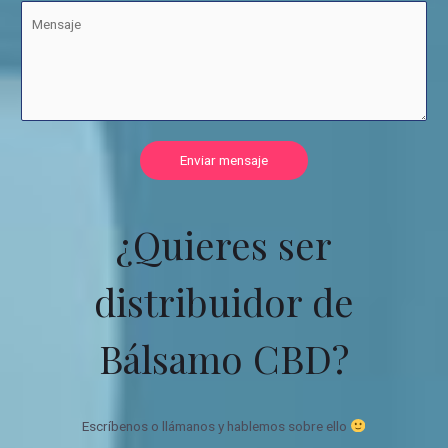
Enviar mensaje
¿Quieres ser
distribuidor de
Bálsamo CBD?
Escríbenos o llámanos y hablemos sobre ello