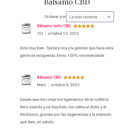
Bálsamo CBD
Ordenar
Ordenar por
las
Bálsamo tatto CBD
valoraciones
Valorado
Tot
octubre 12, 2022
con
5
de 5
por
Está muy bien. Textura rica y la gestión que hace esta
gente es estupenda. Envío 100% recomendable.
Bálsamo CBD
Valorado
Marc
octubre 9, 2022
con
5
de 5
Desde que me rompi los ligamentos de la rodilla lo
llevo usando y va muy bien, me calma el dolor y el
hinchazon, gracias por las sugerencias y la atención
que dais, un saludo