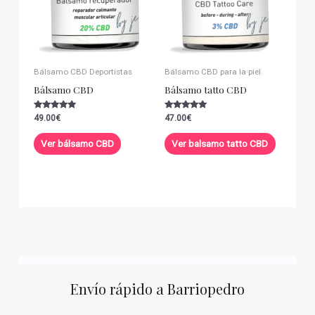
Bálsamo CBD Deportistas
Bálsamo CBD para la piel
Bálsamo CBD
Bálsamo tatto CBD
Valorado con
Valorado con
49.00
€
47.00
€
5.00
5.00
de 5
de 5
Ver bálsamo CBD
Ver balsamo tatto CBD
Envío rápido a Barriopedro