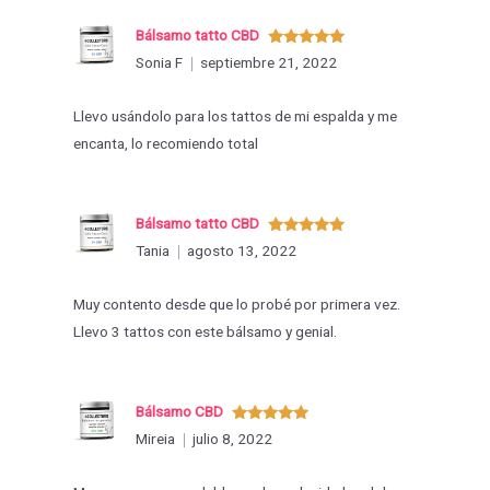
Bálsamo tatto CBD
Valorado
Sonia F
septiembre 21, 2022
con
5
de 5
Llevo usándolo para los tattos de mi espalda y me
encanta, lo recomiendo total
Bálsamo tatto CBD
Valorado
Tania
agosto 13, 2022
con
5
de 5
Muy contento desde que lo probé por primera vez.
Llevo 3 tattos con este bálsamo y genial.
Bálsamo CBD
Valorado
Mireia
julio 8, 2022
con
5
de 5