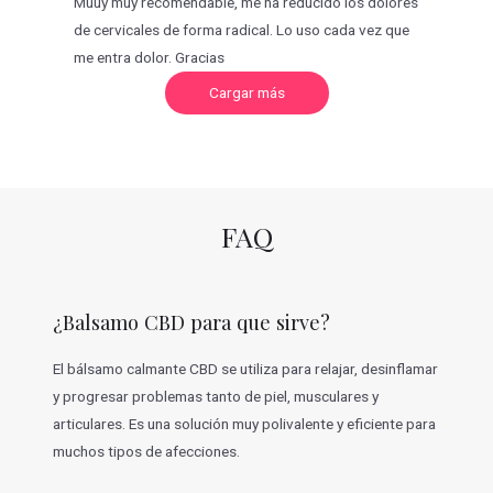
Muuy muy recomendable, me ha reducido los dolores
de cervicales de forma radical. Lo uso cada vez que
me entra dolor. Gracias
C
Cargar más
a
r
g
a
r
m
á
s
v
FAQ
a
l
o
r
a
c
¿Balsamo CBD para que sirve?
i
o
n
e
El bálsamo calmante CBD se utiliza para relajar, desinflamar
s
y progresar problemas tanto de piel, musculares y
articulares. Es una solución muy polivalente y eficiente para
muchos tipos de afecciones.