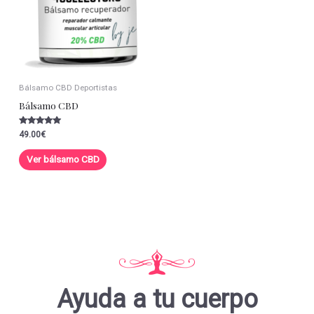
Bálsamo CBD Deportistas
Bálsamo CBD
Valorado con
49.00
€
5.00
de 5
Ver bálsamo CBD
Ayuda a tu cuerpo