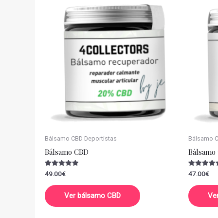
Bálsamo CBD Deportistas
Bálsamo CB
Bálsamo CBD
Bálsamo 
Valorado
Valorado
49.00
€
47.00
€
con
con
5.00
5.00
de 5
de 5
Ver bálsamo CBD
Ve