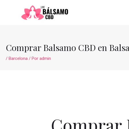
Ir
al
contenido
Comprar Balsamo CBD en Bals
/
Barcelona
/ Por
admin
Comprar 