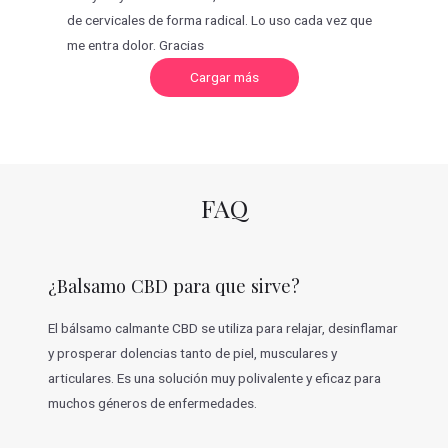
de cervicales de forma radical. Lo uso cada vez que
me entra dolor. Gracias
C
Cargar más
a
r
g
a
r
m
á
s
v
FAQ
a
l
o
r
a
c
¿Balsamo CBD para que sirve?
i
o
n
e
El bálsamo calmante CBD se utiliza para relajar, desinflamar
s
y prosperar dolencias tanto de piel, musculares y
articulares. Es una solución muy polivalente y eficaz para
muchos géneros de enfermedades.