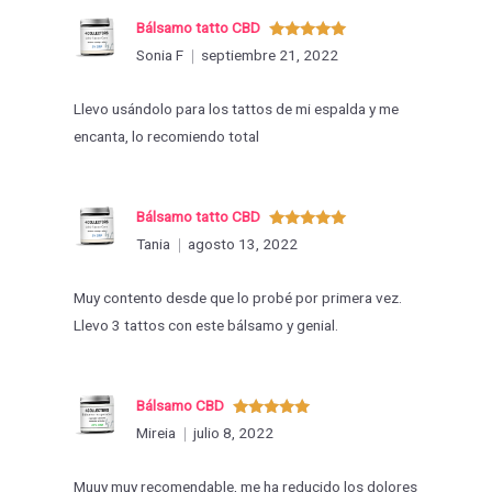
Bálsamo tatto CBD
Valorado
Sonia F
septiembre 21, 2022
con
5
de 5
Llevo usándolo para los tattos de mi espalda y me
encanta, lo recomiendo total
Bálsamo tatto CBD
Valorado
Tania
agosto 13, 2022
con
5
de 5
Muy contento desde que lo probé por primera vez.
Llevo 3 tattos con este bálsamo y genial.
Bálsamo CBD
Valorado
Mireia
julio 8, 2022
con
5
de 5
Muuy muy recomendable, me ha reducido los dolores