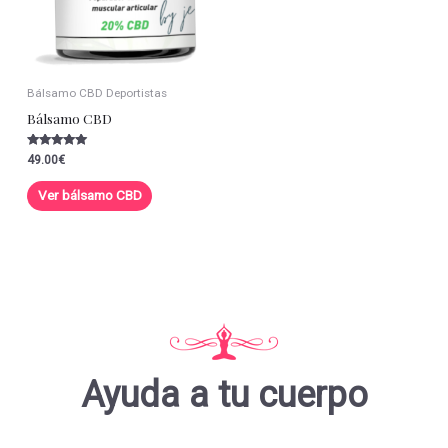
Bálsamo CBD Deportistas
Bálsamo CBD
Valorado con
49.00
€
5.00
de 5
Ver bálsamo CBD
Ayuda a tu cuerpo