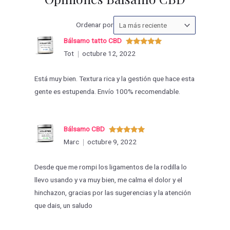
Ordenar
Ordenar por
las
Bálsamo tatto CBD
valoraciones
Valorado
Tot
octubre 12, 2022
con
5
de 5
por
Está muy bien. Textura rica y la gestión que hace esta
gente es estupenda. Envío 100% recomendable.
Bálsamo CBD
Valorado
Marc
octubre 9, 2022
con
5
de 5
Desde que me rompi los ligamentos de la rodilla lo
llevo usando y va muy bien, me calma el dolor y el
hinchazon, gracias por las sugerencias y la atención
que dais, un saludo