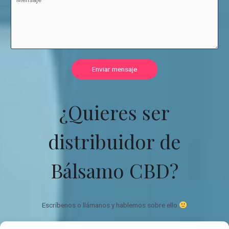
Enviar mensaje
¿Quieres ser
distribuidor de
Bálsamo CBD?
Escríbenos o llámanos y hablemos sobre ello