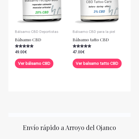
Bálsamo CBD Deportistas
Bálsamo CBD para la piel
Bálsamo CBD
Bálsamo tatto CBD
Valorado con
Valorado con
49.00
€
47.00
€
5.00
5.00
de 5
de 5
Ver bálsamo CBD
Ver balsamo tatto CBD
Envío rápido a Arroyo del Ojanco