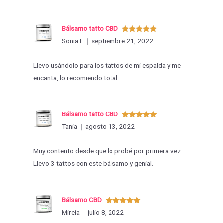
Bálsamo tatto CBD
Valorado
Sonia F
septiembre 21, 2022
con
5
de 5
Llevo usándolo para los tattos de mi espalda y me
encanta, lo recomiendo total
Bálsamo tatto CBD
Valorado
Tania
agosto 13, 2022
con
5
de 5
Muy contento desde que lo probé por primera vez.
Llevo 3 tattos con este bálsamo y genial.
Bálsamo CBD
Valorado
Mireia
julio 8, 2022
con
5
de 5