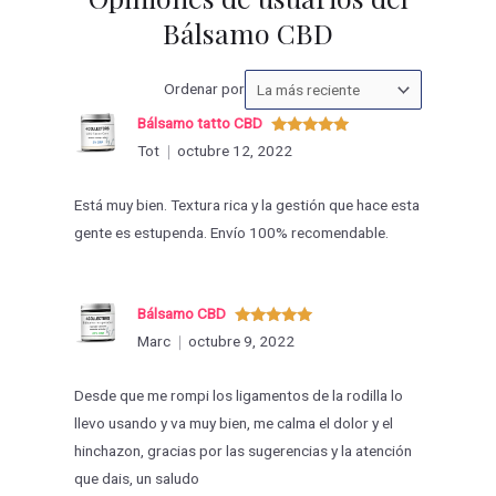
Bálsamo CBD
Ordenar
Ordenar por
las
Bálsamo tatto CBD
valoraciones
Valorado
Tot
octubre 12, 2022
con
5
de 5
por
Está muy bien. Textura rica y la gestión que hace esta
gente es estupenda. Envío 100% recomendable.
Bálsamo CBD
Valorado
Marc
octubre 9, 2022
con
5
de 5
Desde que me rompi los ligamentos de la rodilla lo
llevo usando y va muy bien, me calma el dolor y el
hinchazon, gracias por las sugerencias y la atención
que dais, un saludo