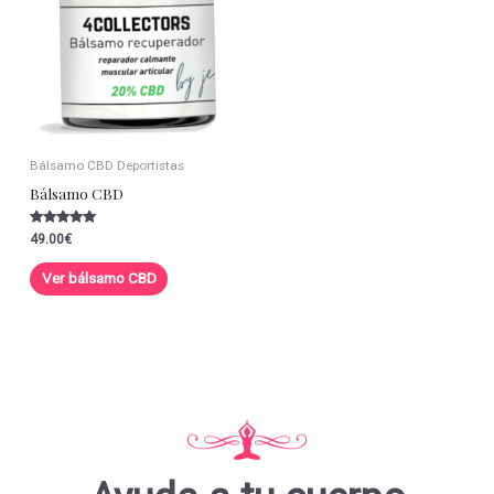
Bálsamo CBD Deportistas
Bálsamo CBD
Valorado con
49.00
€
5.00
de 5
Ver bálsamo CBD