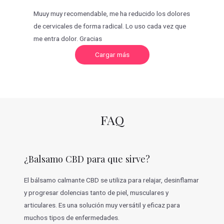
Muuy muy recomendable, me ha reducido los dolores
de cervicales de forma radical. Lo uso cada vez que
me entra dolor. Gracias
C
Cargar más
a
r
g
a
r
m
á
s
v
FAQ
a
l
o
r
a
c
¿Balsamo CBD para que sirve?
i
o
n
e
El bálsamo calmante CBD se utiliza para relajar, desinflamar
s
y progresar dolencias tanto de piel, musculares y
articulares. Es una solución muy versátil y eficaz para
muchos tipos de enfermedades.