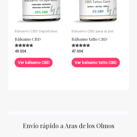
Bálsamo CBD Deportistas
Bálsamo CBD para la piel
Bálsamo CBD
Bálsamo tatto CBD
Valorado con
Valorado con
49.00
€
47.00
€
5.00
5.00
de 5
de 5
Ver bálsamo CBD
Ver balsamo tatto CBD
Envío rápido a Aras de los Olmos